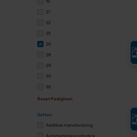
19
21
22
25
26
28
29
30
36
Reset Padiglioni
Settori
Additive manufacturing
Automazione e robotica