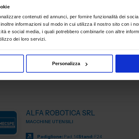
per soddisfare le esigenze delle aziende moderne. Con un
ookie
Padiglione:
Pad. 26
Stand:
B57
nalizzare contenuti ed annunci, per fornire funzionalità dei socia
inoltre informazioni sul modo in cui utilizza il nostro sito con i 
icità e social media, i quali potrebbero combinarle con altre inform
lizzo dei loro servizi.
ALEX SPA
MATERIALI NON FERROSI E LEGHE
Personalizza
Padiglione:
Pad. 26
Stand:
B114
ALFA ROBOTICA SRL
MACCHINE UTENSILI
Padiglione:
Pad. 14
Stand:
F24