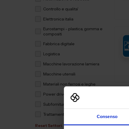
Controllo e qualita'
Elettronica italia
Eurostampi - plastica, gomma e
compositi
Fabbrica digitale
Logistica
Macchine lavorazione lamiera
Macchine utensili
Materiali non ferrosi e leghe
Power drive
Subfornitura meccanica
Trattamenti e finiture
Consenso
Reset Settori