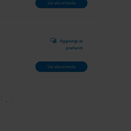
Vai alla scheda
Aggiungi ai
preferiti
Vai alla scheda
›