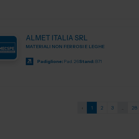
ALMET ITALIA SRL
MATERIALI NON FERROSI E LEGHE
Padiglione:
Pad. 26
Stand:
B71
‹
1
2
3
...
28