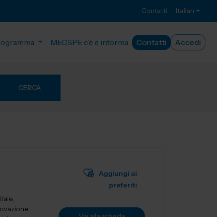
Contatti
Italian
rogramma
MECSPE c’è e informa
Contatti
Accedi
CERCA
Aggiungi ai
preferiti
tale,
novazione.
Vai alla scheda