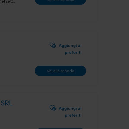
l sett...
Aggiungi ai
preferiti
Vai alla scheda
 SRL
Aggiungi ai
preferiti