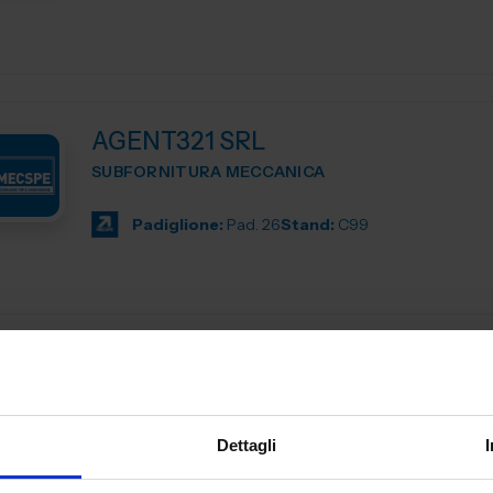
AGENT321 SRL
SUBFORNITURA MECCANICA
Padiglione:
Pad. 26
Stand:
C99
AL.EA. SRL
SUBFORNITURA MECCANICA
Dettagli
Dal 2005, AL. EA è un punto di riferimento nell'industria
manifatturiera industriale, offrendo servizi di terze parti