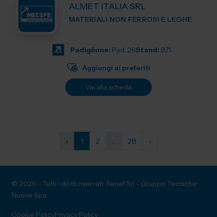
ALMET ITALIA SRL
MATERIALI NON FERROSI E LEGHE
Padiglione:
Pad. 26
Stand:
B71
Aggiungi ai preferiti
Vai alla scheda
‹
1
2
...
28
›
© 2026 - Tutti i diritti riservati. Senaf Srl - Gruppo Tecniche
Nuove Spa
Cookie Policy
Privacy Policy