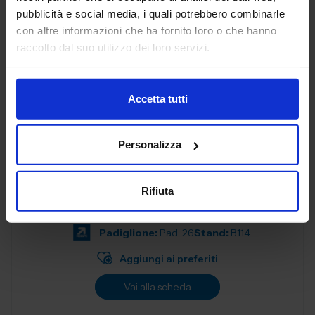
progettati per soddisfare le esigenze delle aziende
pubblicità e social media, i quali potrebbero combinarle
moderne. Con una f...
con altre informazioni che ha fornito loro o che hanno
Padiglione:
Pad. 26
Stand:
B57
raccolto dal suo utilizzo dei loro servizi.
Aggiungi ai preferiti
Vai alla scheda
Accetta tutti
Personalizza
ALEX SPA
MATERIALI NON FERROSI E LEGHE
Rifiuta
Padiglione:
Pad. 26
Stand:
B114
Aggiungi ai preferiti
Vai alla scheda