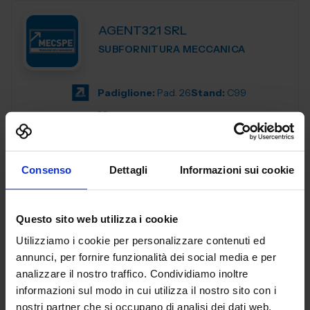
AGENT321 SRL
SUBFORNITURA MECCANICA
Padiglione:
Pad. 26
Stand:
C99
Aggiungi ai preferiti
Vai alla scheda
Consenso
Dettagli
Informazioni sui cookie
Questo sito web utilizza i cookie
AL.EA. SRL
Utilizziamo i cookie per personalizzare contenuti ed
SUBFORNITURA MECCANICA
annunci, per fornire funzionalità dei social media e per
analizzare il nostro traffico. Condividiamo inoltre
Dal 2005, AL. EA è un punto di riferimento nell'industria
informazioni sul modo in cui utilizza il nostro sito con i
manifatturiera industriale, offrendo servizi di terze parti
nostri partner che si occupano di analisi dei dati web,