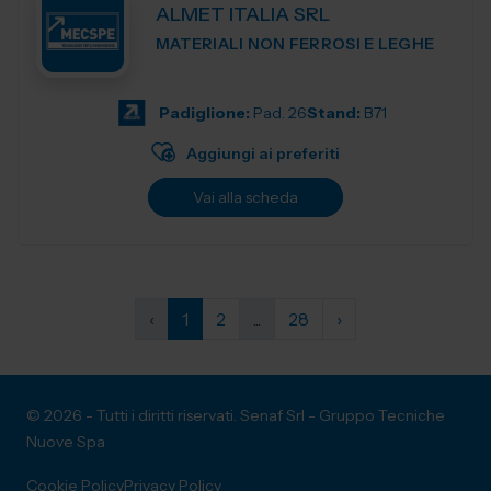
ALMET ITALIA SRL
MATERIALI NON FERROSI E LEGHE
Padiglione:
Pad. 26
Stand:
B71
Aggiungi ai preferiti
Vai alla scheda
‹
1
2
...
28
›
© 2026 - Tutti i diritti riservati. Senaf Srl - Gruppo Tecniche
Nuove Spa
Cookie Policy
Privacy Policy