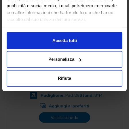
progettati per soddisfare le esigenze delle aziende
pubblicità e social media, i quali potrebbero combinarle
moderne. Con una f...
con altre informazioni che ha fornito loro o che hanno
Padiglione:
Pad. 26
Stand:
B57
raccolto dal suo utilizzo dei loro servizi.
Aggiungi ai preferiti
Vai alla scheda
Accetta tutti
Personalizza
ALEX SPA
MATERIALI NON FERROSI E LEGHE
Rifiuta
Padiglione:
Pad. 26
Stand:
B114
Aggiungi ai preferiti
Vai alla scheda