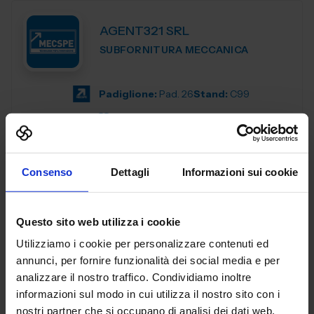
AGENT321 SRL
SUBFORNITURA MECCANICA
Padiglione:
Pad. 26
Stand:
C99
Aggiungi ai preferiti
Vai alla scheda
Consenso
Dettagli
Informazioni sui cookie
Questo sito web utilizza i cookie
AL.EA. SRL
Utilizziamo i cookie per personalizzare contenuti ed
SUBFORNITURA MECCANICA
annunci, per fornire funzionalità dei social media e per
analizzare il nostro traffico. Condividiamo inoltre
Dal 2005, AL. EA è un punto di riferimento nell'industria
informazioni sul modo in cui utilizza il nostro sito con i
manifatturiera industriale, offrendo servizi di terze parti
nostri partner che si occupano di analisi dei dati web,