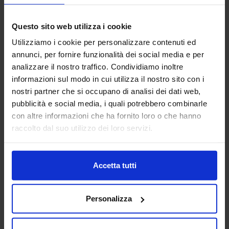
Aggiungi ai preferiti
Vai alla scheda
Questo sito web utilizza i cookie
Utilizziamo i cookie per personalizzare contenuti ed
annunci, per fornire funzionalità dei social media e per
analizzare il nostro traffico. Condividiamo inoltre
ALFA ROBOTICA SRL
informazioni sul modo in cui utilizza il nostro sito con i
nostri partner che si occupano di analisi dei dati web,
MACCHINE UTENSILI
pubblicità e social media, i quali potrebbero combinarle
con altre informazioni che ha fornito loro o che hanno
Padiglione:
Pad. 14
Stand:
F24
raccolto dal suo utilizzo dei loro servizi.
Aggiungi ai preferiti
Vai alla scheda
Accetta tutti
Personalizza
ALFATECH SRL