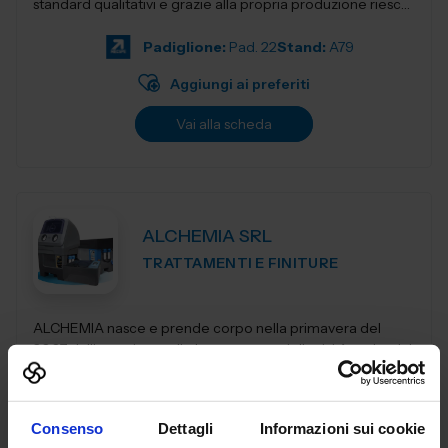
standard qualitativi e grazie alla propria produzione riesce
a mantenere prezzi co...
Padiglione:
Pad. 22
Stand:
A79
Aggiungi ai preferiti
Vai alla scheda
ALCHEMIA SRL
TRATTAMENTI E FINITURE
ALCHEMIA nasce e prende corpo nella primavera del
2007 dall’esperienza di oltre trenta anni d’attività svolta dai
suoi fondatori nel campo della chimica fine nel settore
della manut...
Padiglione:
Pad. 22
Stand:
C78
Consenso
Dettagli
Informazioni sui cookie