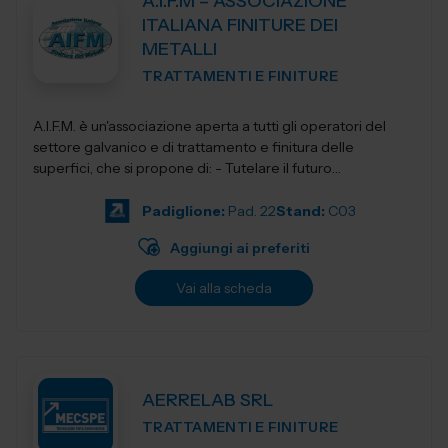
A.I.F.M – ASSOCIAZIONE
ITALIANA FINITURE DEI
METALLI
TRATTAMENTI E FINITURE
A.I.F.M. è un'associazione aperta a tutti gli operatori del
settore galvanico e di trattamento e finitura delle
superfici, che si propone di: - Tutelare il futuro
dell'Industria i...
Padiglione:
Pad. 22
Stand:
C03
Aggiungi ai preferiti
Vai alla scheda
AERRELAB SRL
TRATTAMENTI E FINITURE