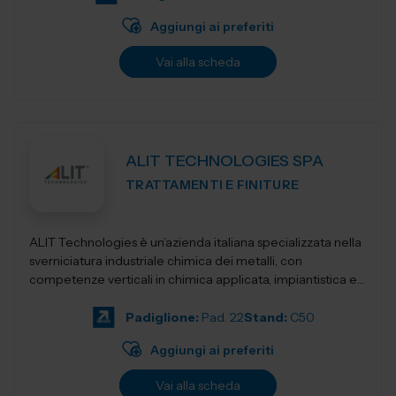
Aggiungi ai preferiti
Vai alla scheda
ALIT TECHNOLOGIES SPA
TRATTAMENTI E FINITURE
ALIT Technologies è un’azienda italiana specializzata nella
sverniciatura industriale chimica dei metalli, con
competenze verticali in chimica applicata, impiantistica e
servizi di proces...
Padiglione:
Pad. 22
Stand:
C50
Aggiungi ai preferiti
Vai alla scheda