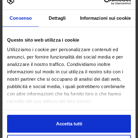
AGIE CHARMILLES
Consenso
Dettagli
Informazioni sui cookie
MACCHINE UTENSILI
Questo sito web utilizza i cookie
Benvenuti alla celebrazione del nostro 70° anniversario! In
Utilizziamo i cookie per personalizzare contenuti ed
qualità di pionieri nella produzione a elettroerosione,
siamo orgogliosi di essere protagonisti di una ricca storia e
annunci, per fornire funzionalità dei social media e per
fautori di...
analizzare il nostro traffico. Condividiamo inoltre
Padiglione:
Pad. 19
Stand:
E34
informazioni sul modo in cui utilizza il nostro sito con i
nostri partner che si occupano di analisi dei dati web,
Aggiungi ai preferiti
pubblicità e social media, i quali potrebbero combinarle
Vai alla scheda
con altre informazioni che ha fornito loro o che hanno
raccolto dal suo utilizzo dei loro servizi.
Accetta tutti
AGOMIR SPA
FABBRICA DIGITALE