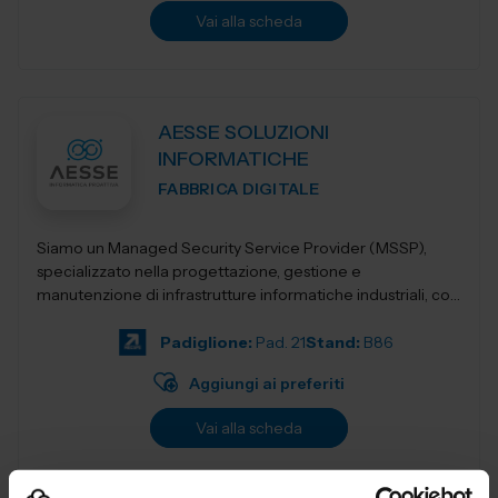
Vai alla scheda
AESSE SOLUZIONI
INFORMATICHE
FABBRICA DIGITALE
Siamo un Managed Security Service Provider (MSSP),
specializzato nella progettazione, gestione e
manutenzione di infrastrutture informatiche industriali, con
un’offerta integrata di servizi avan...
Padiglione:
Pad. 21
Stand:
B86
Aggiungi ai preferiti
Vai alla scheda