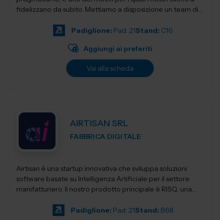
fidelizzano da subito. Mettiamo a disposizione un team di
ingegneri specia...
Padiglione:
Pad. 21
Stand:
C16
Aggiungi ai preferiti
Vai alla scheda
AIRTISAN SRL
FABBRICA DIGITALE
Airtisan è una startup innovativa che sviluppa soluzioni
software basate su Intelligenza Artificiale per il settore
manifatturiero. Il nostro prodotto principale è RISQ, una
piattafor...
Padiglione:
Pad. 21
Stand:
B68