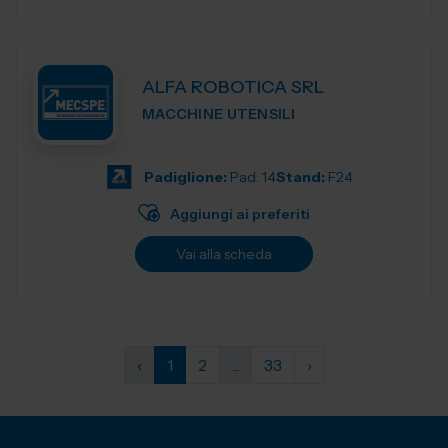
ALFA ROBOTICA SRL
MACCHINE UTENSILI
Padiglione:
Pad. 14
Stand:
F24
Aggiungi ai preferiti
Vai alla scheda
‹
1
2
...
33
›