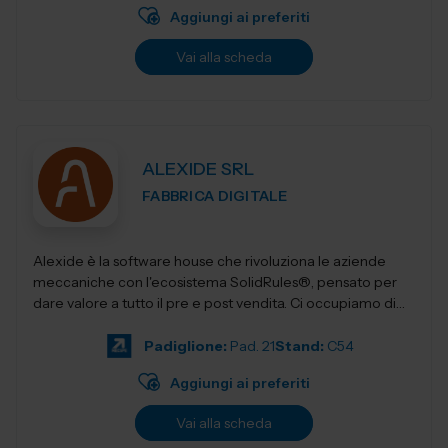
Aggiungi ai preferiti
Vai alla scheda
ALEXIDE SRL
FABBRICA DIGITALE
Alexide è la software house che rivoluziona le aziende
meccaniche con l'ecosistema SolidRules®, pensato per
dare valore a tutto il pre e post vendita. Ci occupiamo di
realizzare sol...
Padiglione:
Pad. 21
Stand:
C54
Aggiungi ai preferiti
Vai alla scheda