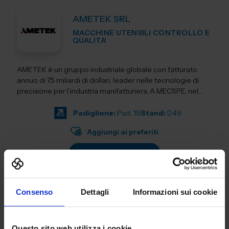
AMETEK SRL
MACCHINE UTENSILI CONTROLLO E
QUALITA'
AMETEK è un gruppo industriale globale con fatturato
annuo di 7.5 miliardi di dollari, leader nelle tecnologie di
precisione per l’industria manifatturiera. A MECSPE, nel
Padiglione Macch...
Padiglione:
Pad. 19
Stand:
D49
Aggiungi ai preferiti
Vai alla scheda
Consenso
Dettagli
Informazioni sui cookie
ANCA ITALIA SRL
MACCHINE UTENSILI
Questo sito web utilizza i cookie