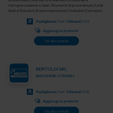
BERMA Macchine Dal 1974 Marcatrici industriali a
micropercussione e laser, Strumenti di prova tenuta (Leak
test) e Soluzioni di automazione per l’industria (Caricatori,
nastri e robotica).
Padiglione:
Pad. 14
Stand:
D02
Aggiungi ai preferiti
Vai alla scheda
BERTOLDI SRL
MACCHINE UTENSILI
Padiglione:
Pad. 19
Stand:
E09
Aggiungi ai preferiti
Vai alla scheda