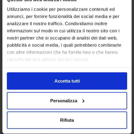
Utilizziamo i cookie per personalizzare contenuti ed
Padiglione:
Pad. 14
Stand:
E31
annunci, per fornire funzionalità dei social media e per
analizzare il nostro traffico. Condividiamo inoltre
Aggiungi ai preferiti
informazioni sul modo in cui utilizza il nostro sito con i
nostri partner che si occupano di analisi dei dati web,
Vai alla scheda
pubblicità e social media, i quali potrebbero combinarle
con altre informazioni che ha fornito loro o che hanno
raccolto dal suo utilizzo dei loro servizi.
AUTHON SRL
MACCHINE UTENSILI
Accetta tutti
Dal 1999, Authon si è affermata come un punto di
Personalizza
riferimento nel settore delle macchine utensili in Italia. In
questi trent'anni, il nostro team ha dedicato impegno e
passione per offrire...
Rifiuta
Padiglione:
Pad. 19
Stand:
E76