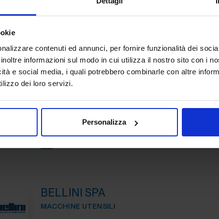
Dettagli
Padiglione:
Pad. 14
Stand:
E31
ookie
nalizzare contenuti ed annunci, per fornire funzionalità dei socia
inoltre informazioni sul modo in cui utilizza il nostro sito con i 
AUTHON SRL
icità e social media, i quali potrebbero combinarle con altre inform
lizzo dei loro servizi.
MACCHINE UTENSILI
Dal 1999, Authon si è affermata come un punto di riferi
settore delle macchine utensili in Italia. In questi trent'anni
Personalizza
team ha dedicato impegno e passione per offrire...
Padiglione:
Pad. 19
Stand:
E76
BELLINI SPA
MACCHINE UTENSILI