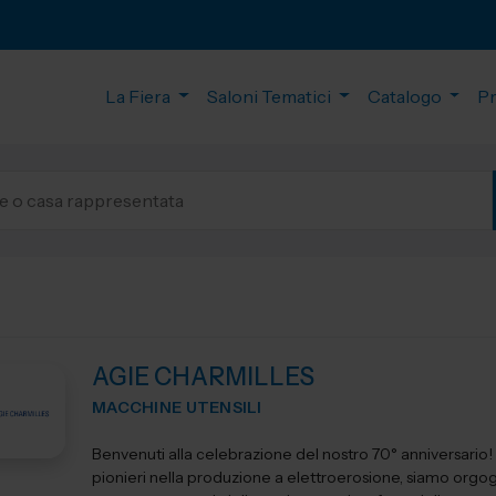
La Fiera
Saloni Tematici
Catalogo
P
AGIE CHARMILLES
MACCHINE UTENSILI
Benvenuti alla celebrazione del nostro 70° anniversario! I
pionieri nella produzione a elettroerosione, siamo orgogl