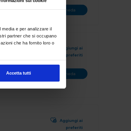
Informazioni sui cookie
Vai alla scheda
l media e per analizzare il
nostri partner che si occupano
azioni che ha fornito loro o
Aggiungi ai
preferiti
mento nel
, il nostro
Accetta tutti
Vai alla scheda
Aggiungi ai
preferiti