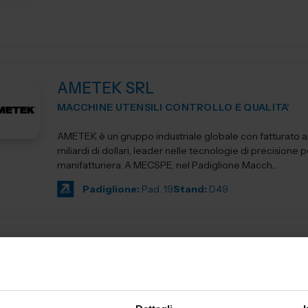
AMETEK SRL
MACCHINE UTENSILI CONTROLLO E QUALITA'
AMETEK è un gruppo industriale globale con fatturato an
miliardi di dollari, leader nelle tecnologie di precisione pe
manifatturiera. A MECSPE, nel Padiglione Macch...
Padiglione:
Pad. 19
Stand:
D49
ANCA ITALIA SRL
MACCHINE UTENSILI