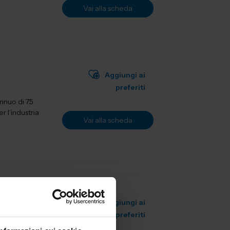
Vai alla scheda
Aggiungi ai
preferiti
nuo di 7.5
r l’industria
Vai alla scheda
Aggiungi ai
preferiti