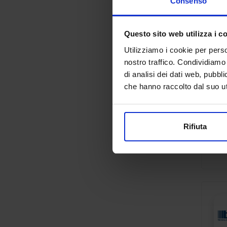
Consenso
Questo sito web utilizza i c
Utilizziamo i cookie per perso
nostro traffico. Condividiamo 
di analisi dei dati web, pubbl
che hanno raccolto dal suo uti
Rifiuta