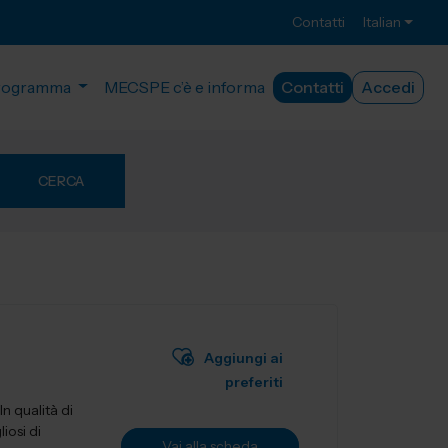
Contatti
Italian
rogramma
MECSPE c’è e informa
Contatti
Accedi
CERCA
Aggiungi ai
preferiti
n qualità di
iosi di
Vai alla scheda