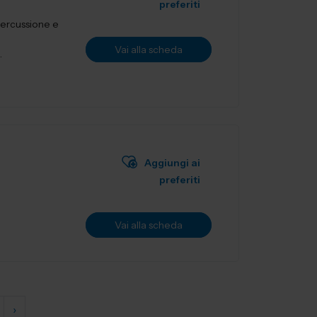
preferiti
percussione e
Vai alla scheda
.
Aggiungi ai
preferiti
Vai alla scheda
›