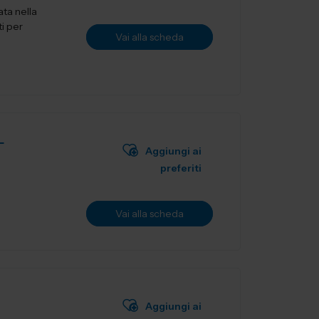
ata nella
ti per
Vai alla scheda
L
Aggiungi ai
preferiti
Vai alla scheda
Aggiungi ai