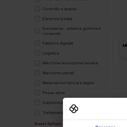
Controllo e qualita'
Elettronica italia
Eurostampi - plastica, gomma e
compositi
Fabbrica digitale
Logistica
Macchine lavorazione lamiera
Macchine utensili
Materiali non ferrosi e leghe
Power drive
Subfornitura meccanica
Trattamenti e finiture
Reset Settori