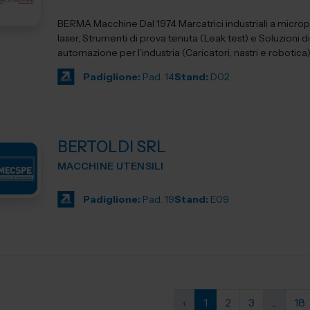
BERMA Macchine Dal 1974 Marcatrici industriali a micro
laser, Strumenti di prova tenuta (Leak test) e Soluzioni di
automazione per l’industria (Caricatori, nastri e robotica)
Padiglione:
Pad. 14
Stand:
D02
BERTOLDI SRL
MACCHINE UTENSILI
Padiglione:
Pad. 19
Stand:
E09
‹
1
2
3
...
18