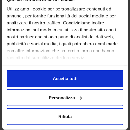
Utilizziamo i cookie per personalizzare contenuti ed
Padiglione:
Pad. 14
Stand:
E31
annunci, per fornire funzionalità dei social media e per
analizzare il nostro traffico. Condividiamo inoltre
Aggiungi ai preferiti
informazioni sul modo in cui utilizza il nostro sito con i
nostri partner che si occupano di analisi dei dati web,
Vai alla scheda
pubblicità e social media, i quali potrebbero combinarle
con altre informazioni che ha fornito loro o che hanno
raccolto dal suo utilizzo dei loro servizi.
AUTHON SRL
MACCHINE UTENSILI
Accetta tutti
Dal 1999, Authon si è affermata come un punto di
Personalizza
riferimento nel settore delle macchine utensili in Italia. In
questi trent'anni, il nostro team ha dedicato impegno e
passione per offrire...
Rifiuta
Padiglione:
Pad. 19
Stand:
E76