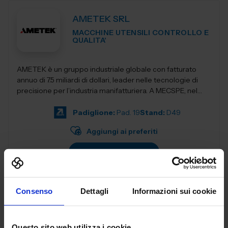
AMETEK SRL
MACCHINE UTENSILI CONTROLLO E
QUALITA'
AMETEK è un gruppo industriale globale con fatturato
annuo di 7.5 miliardi di dollari, leader nelle tecnologie di
precisione per l’industria manifatturiera. A MECSPE, nel
Padiglione Macch...
Padiglione:
Pad. 19
Stand:
D49
Aggiungi ai preferiti
Vai alla scheda
Consenso
Dettagli
Informazioni sui cookie
ANCA ITALIA SRL
MACCHINE UTENSILI
Questo sito web utilizza i cookie