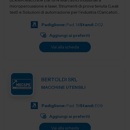
BERMA Macchine Dal 1974 Marcatrici industriali a
micropercussione e laser, Strumenti di prova tenuta (Leak
test) e Soluzioni di automazione per l’industria (Caricatori,
nastri e robotica).
Padiglione:
Pad. 14
Stand:
D02
Aggiungi ai preferiti
Vai alla scheda
BERTOLDI SRL
MACCHINE UTENSILI
Padiglione:
Pad. 19
Stand:
E09
Aggiungi ai preferiti
Vai alla scheda