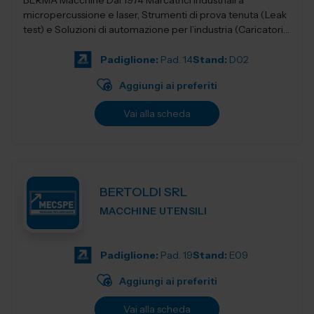
BERMA Macchine Dal 1974 Marcatrici industriali a
micropercussione e laser, Strumenti di prova tenuta (Leak
test) e Soluzioni di automazione per l’industria (Caricatori,
nastri e robotica).
Padiglione:
Pad. 14
Stand:
D02
Aggiungi ai preferiti
Vai alla scheda
BERTOLDI SRL
MACCHINE UTENSILI
Padiglione:
Pad. 19
Stand:
E09
Aggiungi ai preferiti
Vai alla scheda