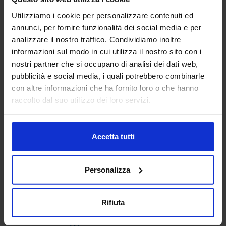
Utilizziamo i cookie per personalizzare contenuti ed
Padiglione:
Pad. 14
Stand:
E31
annunci, per fornire funzionalità dei social media e per
analizzare il nostro traffico. Condividiamo inoltre
Aggiungi ai preferiti
informazioni sul modo in cui utilizza il nostro sito con i
nostri partner che si occupano di analisi dei dati web,
Vai alla scheda
pubblicità e social media, i quali potrebbero combinarle
con altre informazioni che ha fornito loro o che hanno
raccolto dal suo utilizzo dei loro servizi.
AUTHON SRL
MACCHINE UTENSILI
Accetta tutti
Dal 1999, Authon si è affermata come un punto di
Personalizza
riferimento nel settore delle macchine utensili in Italia. In
questi trent'anni, il nostro team ha dedicato impegno e
passione per offrire...
Rifiuta
Padiglione:
Pad. 19
Stand:
E76