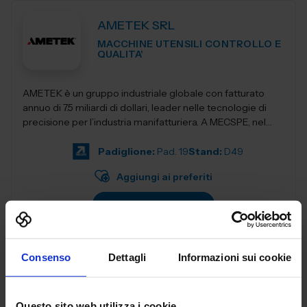
AMETEK SRL
MACCHINE UTENSILI CONTROLLO E
QUALITA'
AMETEK è un gruppo industriale globale con fatturato
annuo di 7.5 miliardi di dollari, leader nelle tecnologie di
precisione per l’industria manifatturiera. A MECSPE, nel
Padiglione Macch...
Padiglione:
Pad. 19
Stand:
D49
Aggiungi ai preferiti
Vai alla scheda
Consenso
Dettagli
Informazioni sui cookie
ANCA ITALIA SRL
MACCHINE UTENSILI
Questo sito web utilizza i cookie