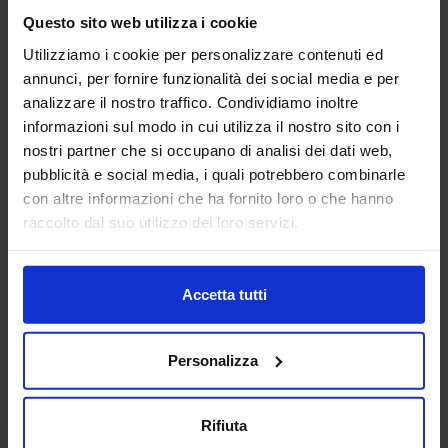
Questo sito web utilizza i cookie
ALFA ROBOTICA SRL
Utilizziamo i cookie per personalizzare contenuti ed
MACCHINE UTENSILI
annunci, per fornire funzionalità dei social media e per
analizzare il nostro traffico. Condividiamo inoltre
informazioni sul modo in cui utilizza il nostro sito con i
Padiglione:
Pad. 14
Stand:
F24
nostri partner che si occupano di analisi dei dati web,
pubblicità e social media, i quali potrebbero combinarle
Aggiungi ai preferiti
con altre informazioni che ha fornito loro o che hanno
Vai alla scheda
raccolto dal suo utilizzo dei loro servizi.
Accetta tutti
ALGRA SPA
MACCHINE UTENSILI
Personalizza
Padiglione:
Pad. 14
Stand:
G12
Rifiuta