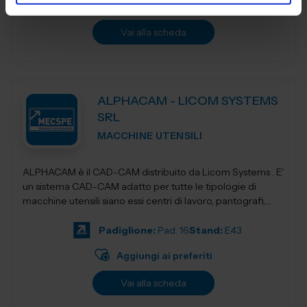
Aggiungi ai preferiti
Vai alla scheda
ALPHACAM - LICOM SYSTEMS
SRL
MACCHINE UTENSILI
ALPHACAM è il CAD-CAM distribuito da Licom Systems . E'
un sistema CAD-CAM adatto per tutte le tipologie di
macchine utensili siano essi centri di lavoro, pantografi,
torni da3 fino a 5 a...
Padiglione:
Pad. 16
Stand:
E43
Aggiungi ai preferiti
Vai alla scheda