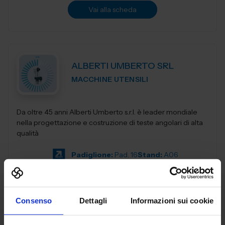
Vai alla scheda
ALBERTI UMBERTO SRL
MACCHINE UTENSILI
Da oltre 45 anni Alberti Umberto s.r.l. è leader mondiale
nella progettazione e costruzione di teste angolari di alta
qualità
Padiglione:
Pad. 16
Stand:
A06
Aggiungi ai preferiti
Vai alla scheda
Consenso
Dettagli
Informazioni sui cookie