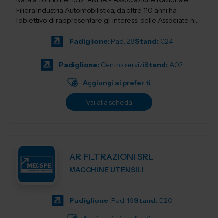
Nata a Torino nel 1912, ANFIA - Associazione Nazionale
Filiera Industria Automobilistica, da oltre 110 anni ha
l’obiettivo di rappresentare gli interessi delle Associate nei
confronti delle isti...
Padiglione:
Pad. 28
Stand:
C24
Padiglione:
Centro servizi
Stand:
A03
Aggiungi ai preferiti
Vai alla scheda
AR FILTRAZIONI SRL
MACCHINE UTENSILI
Padiglione:
Pad. 16
Stand:
D20