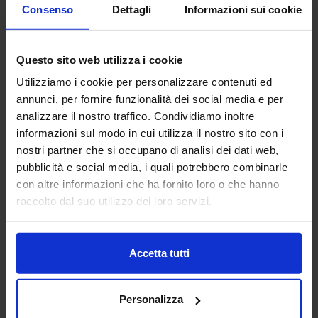
Consenso
Dettagli
Informazioni sui cookie
AERRELAB SRL
Questo sito web utilizza i cookie
TRATTAMENTI E FINITURE
Utilizziamo i cookie per personalizzare contenuti ed
annunci, per fornire funzionalità dei social media e per
Aerre Lab è un’azienda di alto artigianato tecnologico
analizzare il nostro traffico. Condividiamo inoltre
partner qualificato per realtà dei settori moda, design,
informazioni sul modo in cui utilizza il nostro sito con i
automotive, meccanica, medicale e beni di consumo.
nostri partner che si occupano di analisi dei dati web,
Unendo tradizione...
pubblicità e social media, i quali potrebbero combinarle
Padiglione:
Pad. 22
Stand:
C13
con altre informazioni che ha fornito loro o che hanno
Aggiungi ai preferiti
raccolto dal suo utilizzo dei loro servizi.
Vai alla scheda
Accetta tutti
Personalizza
AFATAC SRL