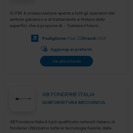
A.I.F.M. è un'associazione aperta a tutti gli operatori del
settore galvanico e di trattamento e finitura delle
superfici, che si propone di: - Tutelare il futuro
dell'Industria i...
Padiglione:
Pad. 22
Stand:
C03
Aggiungi ai preferiti
Vai alla scheda
AB FONDERIE ITALIA
SUBFORNITURA MECCANICA
AB Fonderie Italia è il più qualificato network italiano di
fonderie. Utilizziamo tutte le tecnologie fusorie, dalla