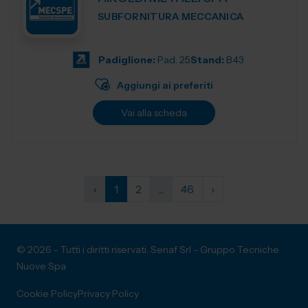
SUBFORNITURA MECCANICA
Padiglione:
Pad. 25
Stand:
B43
Aggiungi ai preferiti
Vai alla scheda
‹
1
2
...
46
›
© 2026 - Tutti i diritti riservati. Senaf Srl - Gruppo Tecniche
Nuove Spa
Cookie Policy
Privacy Policy