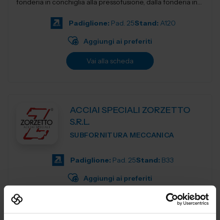
fonderia in conchiglia alla pressofusione, dalla fonderia in
terra e...
Padiglione:
Pad. 25
Stand:
A120
Aggiungi ai preferiti
Vai alla scheda
ACCIAI SPECIALI ZORZETTO
S.R.L.
SUBFORNITURA MECCANICA
Padiglione:
Pad. 25
Stand:
B33
Aggiungi ai preferiti
Vai alla scheda