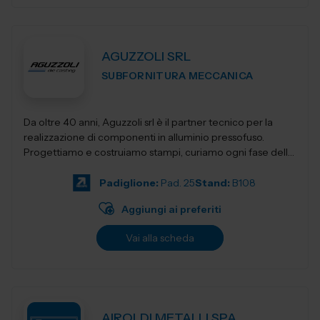
AGUZZOLI SRL
SUBFORNITURA MECCANICA
Da oltre 40 anni, Aguzzoli srl è il partner tecnico per la
realizzazione di componenti in alluminio pressofuso.
Progettiamo e costruiamo stampi, curiamo ogni fase della
produzione e accompagnia...
Padiglione:
Pad. 25
Stand:
B108
Aggiungi ai preferiti
Vai alla scheda
AIROLDI METALLI SPA