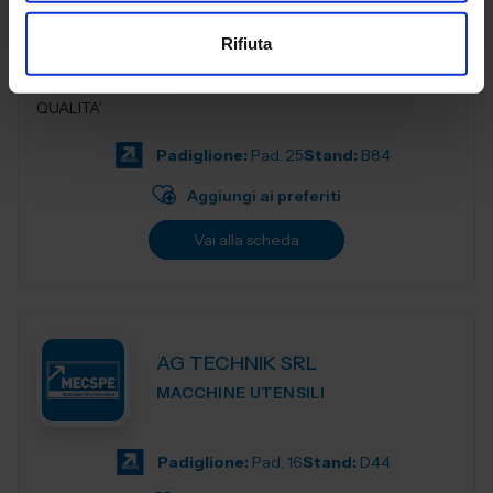
SUBFORNITURA MECCANICA
Rifiuta
COMPETENZA E PROFESSIONALITA’ NELLA TORNERIA DI
QUALITA’
Padiglione:
Pad. 25
Stand:
B84
Aggiungi ai preferiti
Vai alla scheda
AG TECHNIK SRL
MACCHINE UTENSILI
Padiglione:
Pad. 16
Stand:
D44