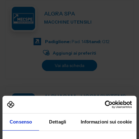
ALGRA SPA
MACCHINE UTENSILI
Padiglione:
Pad. 14
Stand:
G12
Aggiungi ai preferiti
Vai alla scheda
ALPHACAM - LICOM SYSTEMS
SRL
MACCHINE UTENSILI
Consenso
Dettagli
Informazioni sui cookie
ALPHACAM è il CAD-CAM distribuito da Licom Systems . E'
un sistema CAD-CAM adatto per tutte le tipologie di