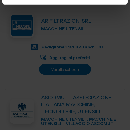
AR FILTRAZIONI SRL
MACCHINE UTENSILI
Padiglione:
Pad. 16
Stand:
D20
Aggiungi ai preferiti
Vai alla scheda
ASCOMUT - ASSOCIAZIONE
ITALIANA MACCHINE,
TECNOLOGIE, UTENSILI
MACCHINE UTENSILI , MACCHINE E
UTENSILI – VILLAGGIO ASCOMUT