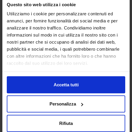
macchine utensili siano essi centri di lavoro, pantografi,
Questo sito web utilizza i cookie
torni da3 fino a 5 a...
Utilizziamo i cookie per personalizzare contenuti ed
Padiglione:
Pad. 16
Stand:
E43
annunci, per fornire funzionalità dei social media e per
Aggiungi ai preferiti
analizzare il nostro traffico. Condividiamo inoltre
informazioni sul modo in cui utilizza il nostro sito con i
Vai alla scheda
nostri partner che si occupano di analisi dei dati web,
pubblicità e social media, i quali potrebbero combinarle
con altre informazioni che ha fornito loro o che hanno
raccolto dal suo utilizzo dei loro servizi.
ANCA ITALIA SRL
MACCHINE UTENSILI
Accetta tutti
Padiglione:
Pad. 14
Stand:
E31
Personalizza
Aggiungi ai preferiti
Vai alla scheda
Rifiuta