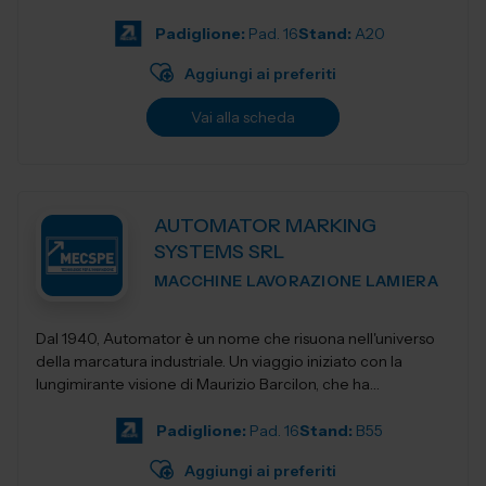
Padiglione:
Pad. 16
Stand:
A20
Aggiungi ai preferiti
Vai alla scheda
AUTOMATOR MARKING
SYSTEMS SRL
MACCHINE LAVORAZIONE LAMIERA
Dal 1940, Automator è un nome che risuona nell'universo
della marcatura industriale. Un viaggio iniziato con la
lungimirante visione di Maurizio Barcilon, che ha
trasformato la marcatura...
Padiglione:
Pad. 16
Stand:
B55
Aggiungi ai preferiti