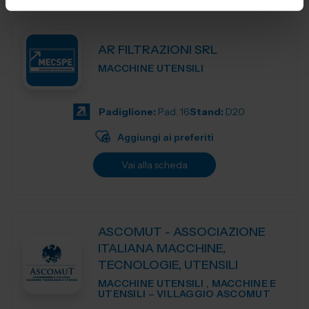
AR FILTRAZIONI SRL
MACCHINE UTENSILI
Padiglione:
Pad. 16
Stand:
D20
Aggiungi ai preferiti
Vai alla scheda
ASCOMUT - ASSOCIAZIONE
ITALIANA MACCHINE,
TECNOLOGIE, UTENSILI
MACCHINE UTENSILI , MACCHINE E
UTENSILI – VILLAGGIO ASCOMUT