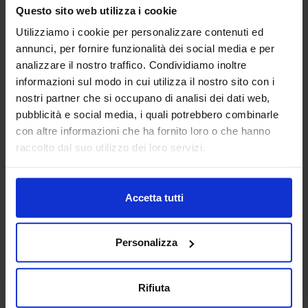
macchine utensili siano essi centri di lavoro, pantografi,
Questo sito web utilizza i cookie
torni da3 fino a 5 a...
Utilizziamo i cookie per personalizzare contenuti ed
Padiglione:
Pad. 16
Stand:
E43
annunci, per fornire funzionalità dei social media e per
Aggiungi ai preferiti
analizzare il nostro traffico. Condividiamo inoltre
informazioni sul modo in cui utilizza il nostro sito con i
Vai alla scheda
nostri partner che si occupano di analisi dei dati web,
pubblicità e social media, i quali potrebbero combinarle
con altre informazioni che ha fornito loro o che hanno
raccolto dal suo utilizzo dei loro servizi.
ANCA ITALIA SRL
MACCHINE UTENSILI
Accetta tutti
Padiglione:
Pad. 14
Stand:
E31
Personalizza
Aggiungi ai preferiti
Vai alla scheda
Rifiuta