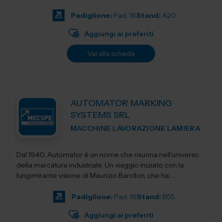
Padiglione:
Pad. 16
Stand:
A20
Aggiungi ai preferiti
Vai alla scheda
AUTOMATOR MARKING
SYSTEMS SRL
MACCHINE LAVORAZIONE LAMIERA
Dal 1940, Automator è un nome che risuona nell'universo
della marcatura industriale. Un viaggio iniziato con la
lungimirante visione di Maurizio Barcilon, che ha
trasformato la marcatura...
Padiglione:
Pad. 16
Stand:
B55
Aggiungi ai preferiti