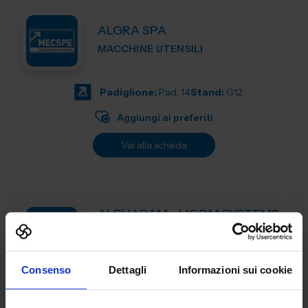
ALGRA SPA
MACCHINE UTENSILI
Padiglione:
Pad. 14
Stand:
G12
Aggiungi ai preferiti
Vai alla scheda
ALPHACAM - LICOM SYSTEMS
SRL
MACCHINE UTENSILI
Consenso
Dettagli
Informazioni sui cookie
ALPHACAM è il CAD-CAM distribuito da Licom Systems . E'
un sistema CAD-CAM adatto per tutte le tipologie di