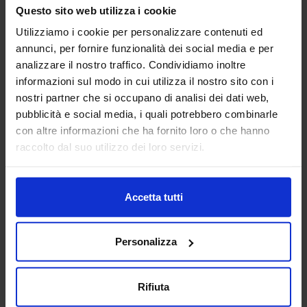
macchine utensili siano essi centri di lavoro, pantografi,
Questo sito web utilizza i cookie
torni da3 fino a 5 a...
Utilizziamo i cookie per personalizzare contenuti ed
Padiglione:
Pad. 16
Stand:
E43
annunci, per fornire funzionalità dei social media e per
Aggiungi ai preferiti
analizzare il nostro traffico. Condividiamo inoltre
informazioni sul modo in cui utilizza il nostro sito con i
Vai alla scheda
nostri partner che si occupano di analisi dei dati web,
pubblicità e social media, i quali potrebbero combinarle
con altre informazioni che ha fornito loro o che hanno
raccolto dal suo utilizzo dei loro servizi.
ANCA ITALIA SRL
MACCHINE UTENSILI
Accetta tutti
Padiglione:
Pad. 14
Stand:
E31
Personalizza
Aggiungi ai preferiti
Vai alla scheda
Rifiuta