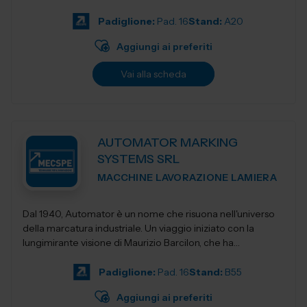
Padiglione:
Pad. 16
Stand:
A20
Aggiungi ai preferiti
Vai alla scheda
AUTOMATOR MARKING
SYSTEMS SRL
MACCHINE LAVORAZIONE LAMIERA
Dal 1940, Automator è un nome che risuona nell'universo
della marcatura industriale. Un viaggio iniziato con la
lungimirante visione di Maurizio Barcilon, che ha
trasformato la marcatura...
Padiglione:
Pad. 16
Stand:
B55
Aggiungi ai preferiti