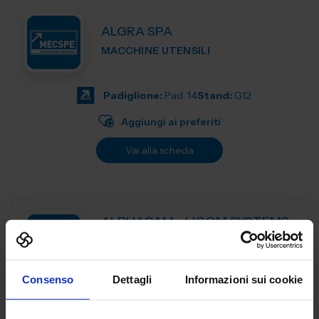
ALGRA SPA
MACCHINE UTENSILI
Padiglione:
Pad. 14
Stand:
G12
Aggiungi ai preferiti
Vai alla scheda
ALPHACAM - LICOM SYSTEMS
SRL
MACCHINE UTENSILI
Consenso
Dettagli
Informazioni sui cookie
ALPHACAM è il CAD-CAM distribuito da Licom Systems . E'
un sistema CAD-CAM adatto per tutte le tipologie di