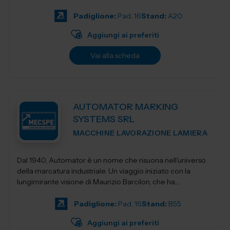
Padiglione:
Pad. 16
Stand:
A20
Aggiungi ai preferiti
Vai alla scheda
AUTOMATOR MARKING
SYSTEMS SRL
MACCHINE LAVORAZIONE LAMIERA
Dal 1940, Automator è un nome che risuona nell'universo
della marcatura industriale. Un viaggio iniziato con la
lungimirante visione di Maurizio Barcilon, che ha
trasformato la marcatura...
Padiglione:
Pad. 16
Stand:
B55
Aggiungi ai preferiti