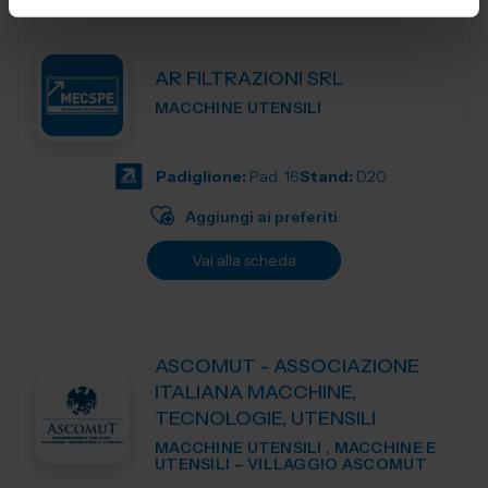
AR FILTRAZIONI SRL
MACCHINE UTENSILI
Padiglione:
Pad. 16
Stand:
D20
Aggiungi ai preferiti
Vai alla scheda
ASCOMUT - ASSOCIAZIONE
ITALIANA MACCHINE,
TECNOLOGIE, UTENSILI
MACCHINE UTENSILI , MACCHINE E
UTENSILI – VILLAGGIO ASCOMUT