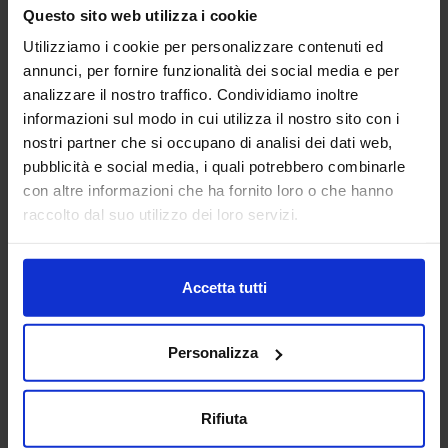
macchine utensili siano essi centri di lavoro, pantografi,
Questo sito web utilizza i cookie
torni da3 fino a 5 a...
Utilizziamo i cookie per personalizzare contenuti ed
Padiglione:
Pad. 16
Stand:
E43
annunci, per fornire funzionalità dei social media e per
Aggiungi ai preferiti
analizzare il nostro traffico. Condividiamo inoltre
informazioni sul modo in cui utilizza il nostro sito con i
Vai alla scheda
nostri partner che si occupano di analisi dei dati web,
pubblicità e social media, i quali potrebbero combinarle
con altre informazioni che ha fornito loro o che hanno
raccolto dal suo utilizzo dei loro servizi.
ANCA ITALIA SRL
MACCHINE UTENSILI
Accetta tutti
Padiglione:
Pad. 14
Stand:
E31
Personalizza
Aggiungi ai preferiti
Vai alla scheda
Rifiuta