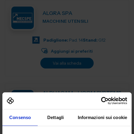
ALGRA SPA
MACCHINE UTENSILI
Padiglione:
Pad. 14
Stand:
G12
Aggiungi ai preferiti
Vai alla scheda
ALPHACAM - LICOM SYSTEMS
SRL
MACCHINE UTENSILI
Consenso
Dettagli
Informazioni sui cookie
ALPHACAM è il CAD-CAM distribuito da Licom Systems . E'
un sistema CAD-CAM adatto per tutte le tipologie di