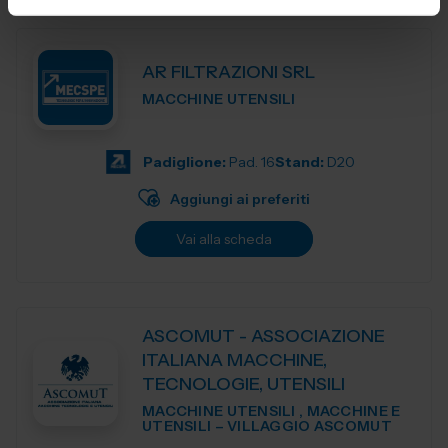
AR FILTRAZIONI SRL
MACCHINE UTENSILI
Padiglione:
Pad. 16
Stand:
D20
Aggiungi ai preferiti
Vai alla scheda
ASCOMUT - ASSOCIAZIONE
ITALIANA MACCHINE,
TECNOLOGIE, UTENSILI
MACCHINE UTENSILI , MACCHINE E
UTENSILI – VILLAGGIO ASCOMUT