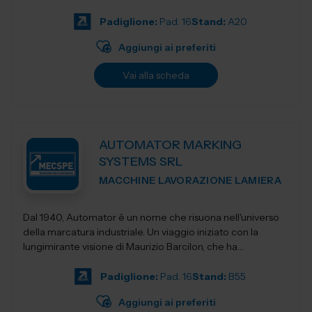
Padiglione:
Pad. 16
Stand:
A20
Aggiungi ai preferiti
Vai alla scheda
AUTOMATOR MARKING
SYSTEMS SRL
MACCHINE LAVORAZIONE LAMIERA
Dal 1940, Automator è un nome che risuona nell'universo
della marcatura industriale. Un viaggio iniziato con la
lungimirante visione di Maurizio Barcilon, che ha
trasformato la marcatura...
Padiglione:
Pad. 16
Stand:
B55
Aggiungi ai preferiti