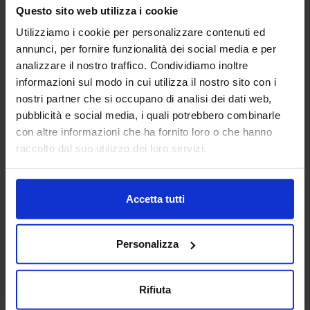
macchine utensili siano essi centri di lavoro, pantografi,
Questo sito web utilizza i cookie
torni da3 fino a 5 a...
Utilizziamo i cookie per personalizzare contenuti ed
Padiglione:
Pad. 16
Stand:
E43
annunci, per fornire funzionalità dei social media e per
Aggiungi ai preferiti
analizzare il nostro traffico. Condividiamo inoltre
informazioni sul modo in cui utilizza il nostro sito con i
Vai alla scheda
nostri partner che si occupano di analisi dei dati web,
pubblicità e social media, i quali potrebbero combinarle
con altre informazioni che ha fornito loro o che hanno
raccolto dal suo utilizzo dei loro servizi.
ANCA ITALIA SRL
MACCHINE UTENSILI
Accetta tutti
Padiglione:
Pad. 14
Stand:
E31
Personalizza
Aggiungi ai preferiti
Vai alla scheda
Rifiuta