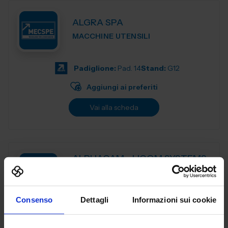
ALGRA SPA
MACCHINE UTENSILI
Padiglione:
Pad. 14
Stand:
G12
Aggiungi ai preferiti
Vai alla scheda
ALPHACAM - LICOM SYSTEMS
SRL
MACCHINE UTENSILI
Consenso
Dettagli
Informazioni sui cookie
ALPHACAM è il CAD-CAM distribuito da Licom Systems . E'
un sistema CAD-CAM adatto per tutte le tipologie di