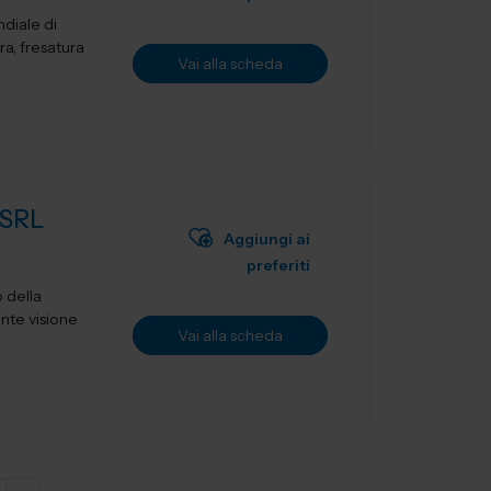
diale di
ra, fresatura
Vai alla scheda
SRL
Aggiungi ai
preferiti
 della
ante visione
Vai alla scheda