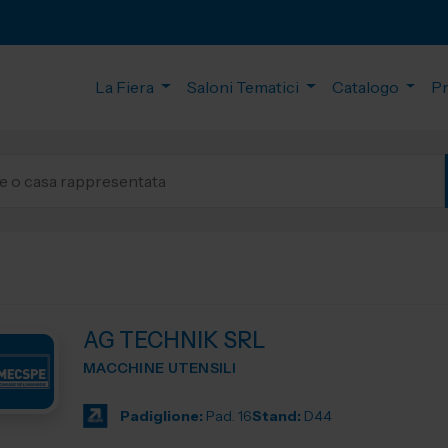
La Fiera
Saloni Tematici
Catalogo
P
AG TECHNIK SRL
MACCHINE UTENSILI
Padiglione:
Pad. 16
Stand:
D44