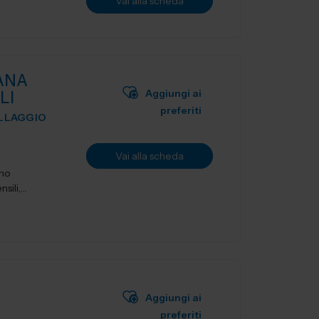
Vai alla scheda
ANA
Aggiungi ai
LI
preferiti
ILLAGGIO
Vai alla scheda
ano
sili,
Aggiungi ai
preferiti