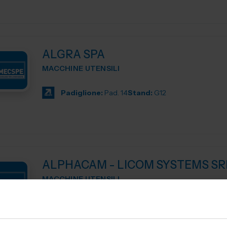
ALGRA SPA
MACCHINE UTENSILI
Padiglione:
Pad. 14
Stand:
G12
ALPHACAM - LICOM SYSTEMS SR
MACCHINE UTENSILI
ALPHACAM è il CAD-CAM distribuito da Licom Systems . E' un
sistema CAD-CAM adatto per tutte le tipologie di macchi
siano essi centri di lavoro, pantografi, torni da3 fino a 5 a..