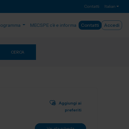
Contatti
Italian
rogramma
MECSPE c’è e informa
Contatti
Accedi
CERCA
Aggiungi ai
preferiti
Vai alla scheda