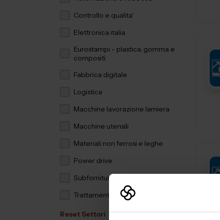
Controllo e qualita'
Elettronica italia
Eurostampi - plastica, gomma e
compositi
Fabbrica digitale
Logistica
Macchine lavorazione lamiera
Macchine utensili
Materiali non ferrosi e leghe
Power drive
Subfornitura meccanica
Trattamenti e finiture
Reset Settori