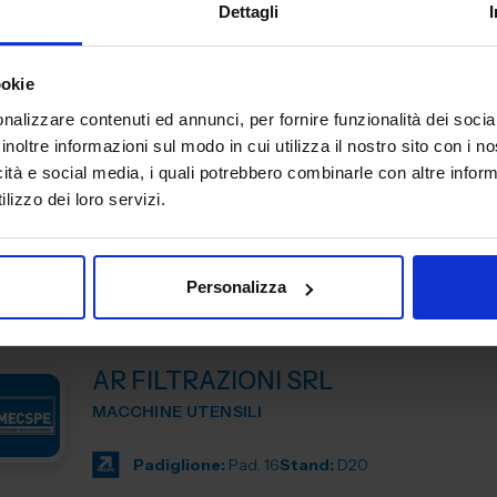
Dettagli
Padiglione:
Pad. 16
Stand:
E43
ookie
nalizzare contenuti ed annunci, per fornire funzionalità dei socia
ANCA ITALIA SRL
inoltre informazioni sul modo in cui utilizza il nostro sito con i 
MACCHINE UTENSILI
icità e social media, i quali potrebbero combinarle con altre inform
lizzo dei loro servizi.
Padiglione:
Pad. 14
Stand:
E31
Personalizza
AR FILTRAZIONI SRL
MACCHINE UTENSILI
Padiglione:
Pad. 16
Stand:
D20