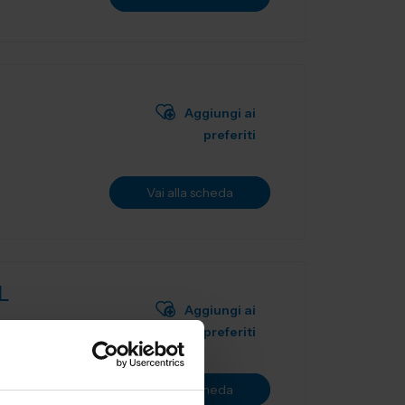
Aggiungi ai
preferiti
Vai alla scheda
L
Aggiungi ai
preferiti
ne utensili
Vai alla scheda
.