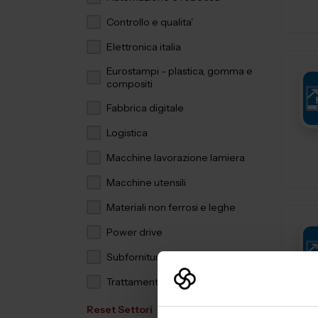
Controllo e qualita'
Elettronica italia
Eurostampi - plastica, gomma e
compositi
Fabbrica digitale
Logistica
Macchine lavorazione lamiera
Macchine utensili
Materiali non ferrosi e leghe
Power drive
Subfornitura meccanica
Trattamenti e finiture
Reset Settori