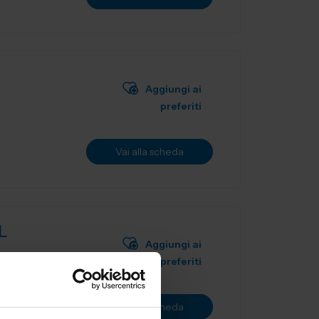
Aggiungi ai
preferiti
Vai alla scheda
L
Aggiungi ai
preferiti
ne utensili
Vai alla scheda
.