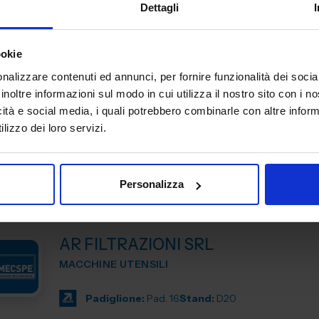
Dettagli
Padiglione:
Pad. 16
Stand:
E43
ookie
nalizzare contenuti ed annunci, per fornire funzionalità dei socia
ANCA ITALIA SRL
inoltre informazioni sul modo in cui utilizza il nostro sito con i 
MACCHINE UTENSILI
icità e social media, i quali potrebbero combinarle con altre inform
lizzo dei loro servizi.
Padiglione:
Pad. 14
Stand:
E31
Personalizza
AR FILTRAZIONI SRL
MACCHINE UTENSILI
Padiglione:
Pad. 16
Stand:
D20