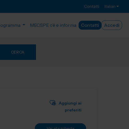
Contatti
Italian
rogramma
MECSPE c’è e informa
Contatti
Accedi
CERCA
Aggiungi ai
preferiti
Vai alla scheda