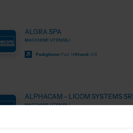
ALGRA SPA
MACCHINE UTENSILI
Padiglione:
Pad. 14
Stand:
G12
ALPHACAM - LICOM SYSTEMS SR
MACCHINE UTENSILI
ALPHACAM è il CAD-CAM distribuito da Licom Systems . E' un
sistema CAD-CAM adatto per tutte le tipologie di macchi
siano essi centri di lavoro, pantografi, torni da3 fino a 5 a..