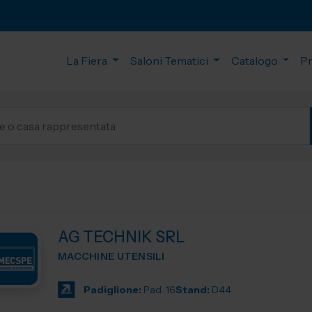
La Fiera
Saloni Tematici
Catalogo
P
AG TECHNIK SRL
MACCHINE UTENSILI
Padiglione:
Pad. 16
Stand:
D44