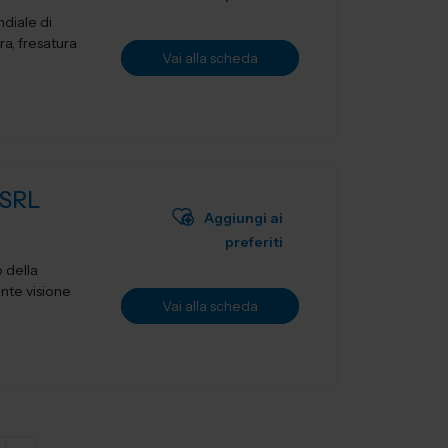
diale di
ra, fresatura
Vai alla scheda
SRL
Aggiungi ai
preferiti
 della
ante visione
Vai alla scheda