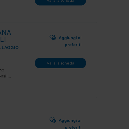
Vai alla scheda
ANA
Aggiungi ai
LI
preferiti
ILLAGGIO
Vai alla scheda
ano
sili,
Aggiungi ai
preferiti