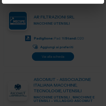
AR FILTRAZIONI SRL
MACCHINE UTENSILI
Padiglione:
Pad. 16
Stand:
D20
Aggiungi ai preferiti
Vai alla scheda
ASCOMUT - ASSOCIAZIONE
ITALIANA MACCHINE,
TECNOLOGIE, UTENSILI
MACCHINE UTENSILI , MACCHINE E
UTENSILI – VILLAGGIO ASCOMUT