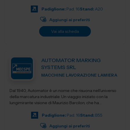
Padiglione:
Pad. 16
Stand:
A20
Aggiungi ai preferiti
Vai alla scheda
AUTOMATOR MARKING
SYSTEMS SRL
MACCHINE LAVORAZIONE LAMIERA
Dal 1940, Automator è un nome che risuona nell'universo
della marcatura industriale. Un viaggio iniziato con la
lungimirante visione di Maurizio Barcilon, che ha
trasformato la marcatura...
Padiglione:
Pad. 16
Stand:
B55
Aggiungi ai preferiti