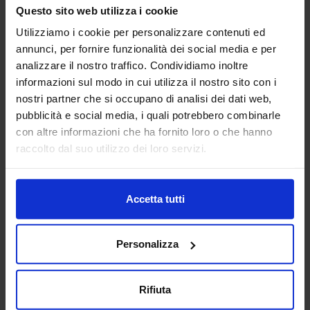
macchine utensili siano essi centri di lavoro, pantografi,
Questo sito web utilizza i cookie
torni da3 fino a 5 a...
Utilizziamo i cookie per personalizzare contenuti ed
Padiglione:
Pad. 16
Stand:
E43
annunci, per fornire funzionalità dei social media e per
Aggiungi ai preferiti
analizzare il nostro traffico. Condividiamo inoltre
informazioni sul modo in cui utilizza il nostro sito con i
Vai alla scheda
nostri partner che si occupano di analisi dei dati web,
pubblicità e social media, i quali potrebbero combinarle
con altre informazioni che ha fornito loro o che hanno
raccolto dal suo utilizzo dei loro servizi.
ANCA ITALIA SRL
MACCHINE UTENSILI
Accetta tutti
Padiglione:
Pad. 14
Stand:
E31
Personalizza
Aggiungi ai preferiti
Vai alla scheda
Rifiuta