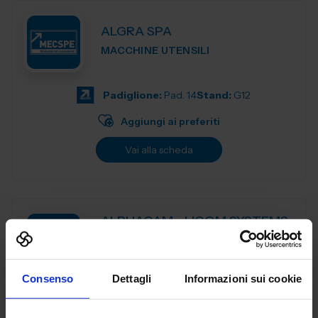
ALGRA SPA
MACCHINE UTENSILI
Padiglione:
Pad. 14
Stand:
G12
Aggiungi ai preferiti
Vai alla scheda
ALPHACAM - LICOM SYSTEMS
SRL
MACCHINE UTENSILI
Consenso
Dettagli
Informazioni sui cookie
ALPHACAM è il CAD-CAM distribuito da Licom Systems . E'
un sistema CAD-CAM adatto per tutte le tipologie di