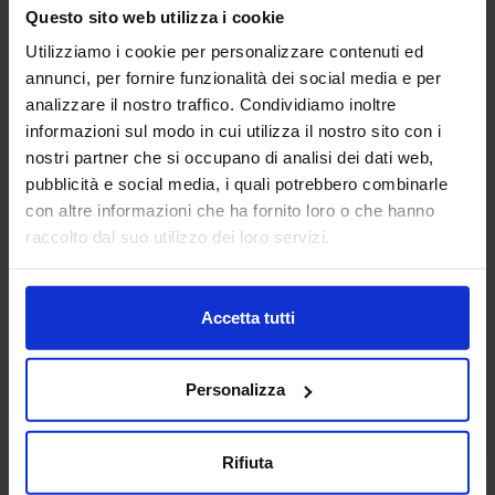
macchine utensili siano essi centri di lavoro, pantografi,
Questo sito web utilizza i cookie
torni da3 fino a 5 a...
Utilizziamo i cookie per personalizzare contenuti ed
Padiglione:
Pad. 16
Stand:
E43
annunci, per fornire funzionalità dei social media e per
Aggiungi ai preferiti
analizzare il nostro traffico. Condividiamo inoltre
informazioni sul modo in cui utilizza il nostro sito con i
Vai alla scheda
nostri partner che si occupano di analisi dei dati web,
pubblicità e social media, i quali potrebbero combinarle
con altre informazioni che ha fornito loro o che hanno
raccolto dal suo utilizzo dei loro servizi.
ANCA ITALIA SRL
MACCHINE UTENSILI
Accetta tutti
Padiglione:
Pad. 14
Stand:
E31
Personalizza
Aggiungi ai preferiti
Vai alla scheda
Rifiuta