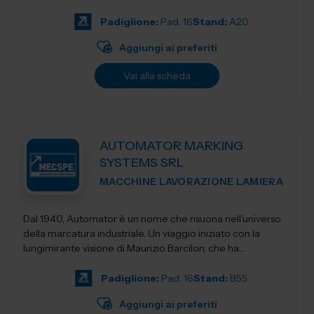
Padiglione:
Pad. 16
Stand:
A20
Aggiungi ai preferiti
Vai alla scheda
AUTOMATOR MARKING
SYSTEMS SRL
MACCHINE LAVORAZIONE LAMIERA
Dal 1940, Automator è un nome che risuona nell'universo
della marcatura industriale. Un viaggio iniziato con la
lungimirante visione di Maurizio Barcilon, che ha
trasformato la marcatura...
Padiglione:
Pad. 16
Stand:
B55
Aggiungi ai preferiti