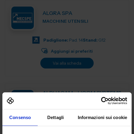
ALGRA SPA
MACCHINE UTENSILI
Padiglione:
Pad. 14
Stand:
G12
Aggiungi ai preferiti
Vai alla scheda
ALPHACAM - LICOM SYSTEMS
SRL
MACCHINE UTENSILI
Consenso
Dettagli
Informazioni sui cookie
ALPHACAM è il CAD-CAM distribuito da Licom Systems . E'
un sistema CAD-CAM adatto per tutte le tipologie di