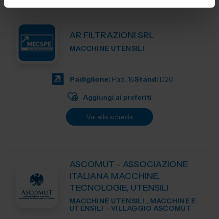
AR FILTRAZIONI SRL
MACCHINE UTENSILI
Padiglione:
Pad. 16
Stand:
D20
Aggiungi ai preferiti
Vai alla scheda
ASCOMUT - ASSOCIAZIONE
ITALIANA MACCHINE,
TECNOLOGIE, UTENSILI
MACCHINE UTENSILI , MACCHINE E
UTENSILI – VILLAGGIO ASCOMUT