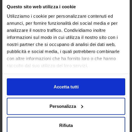
test) e Soluzioni di automazione per l’industria (Caricatori,
Questo sito web utilizza i cookie
nastri e robotica).
Padiglione:
Pad. 14
Stand:
D02
Utilizziamo i cookie per personalizzare contenuti ed
annunci, per fornire funzionalità dei social media e per
Aggiungi ai preferiti
analizzare il nostro traffico. Condividiamo inoltre
informazioni sul modo in cui utilizza il nostro sito con i
Vai alla scheda
nostri partner che si occupano di analisi dei dati web,
pubblicità e social media, i quali potrebbero combinarle
con altre informazioni che ha fornito loro o che hanno
raccolto dal suo utilizzo dei loro servizi.
BUCCI AUTOMATIONS SPA
MACCHINE UTENSILI AUTOMAZIONE
E ROBOTICA
Accetta tutti
Siamo attivi nel settore delle automazioni e della robotica
industriale con i marchi Iemca, Giuliani, Sinteco, Vire, ZETA,
Personalizza
detenuti dalla nostra società Bucci Automations S.p.A. e
nel settore d...
Padiglione:
Pad. 14
Stand:
F14
Rifiuta