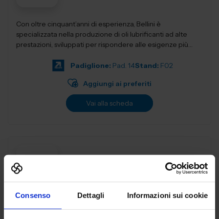
Con oltre cinquant’anni di esperienza, Bellini è
specializzata nella produzione di oli lubrificanti ad alte
prestazioni, sviluppati per rispondere alle esigenze più
evolute dell&rs...
Padiglione:
Pad. 14
Stand:
F02
Aggiungi ai preferiti
Vai alla scheda
BERMA MACCHINE SRL
MACCHINE UTENSILI
Consenso
Dettagli
Informazioni sui cookie
BERMA Macchine Dal 1974 Marcatrici industriali a
micropercussione e laser, Strumenti di prova tenuta (Leak