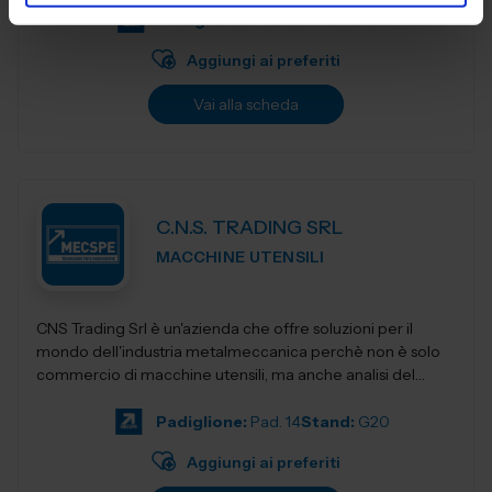
Padiglione:
Pad. 30
Stand:
B15
Aggiungi ai preferiti
Vai alla scheda
C.N.S. TRADING SRL
MACCHINE UTENSILI
CNS Trading Srl è un'azienda che offre soluzioni per il
mondo dell'industria metalmeccanica perchè non è solo
commercio di macchine utensili, ma anche analisi del
prodot...
Padiglione:
Pad. 14
Stand:
G20
Aggiungi ai preferiti