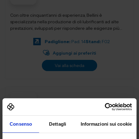
Con oltre cinquant’anni di esperienza, Bellini è
specializzata nella produzione di oli lubrificanti ad alte
prestazioni, sviluppati per rispondere alle esigenze più
evolute dell&rs...
Padiglione:
Pad. 14
Stand:
F02
Aggiungi ai preferiti
Vai alla scheda
BERMA MACCHINE SRL
MACCHINE UTENSILI
Consenso
Dettagli
Informazioni sui cookie
BERMA Macchine Dal 1974 Marcatrici industriali a
micropercussione e laser, Strumenti di prova tenuta (Leak