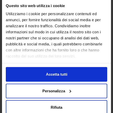
test) e Soluzioni di automazione per l’industria (Caricatori,
Questo sito web utilizza i cookie
nastri e robotica).
Padiglione:
Pad. 14
Stand:
D02
Utilizziamo i cookie per personalizzare contenuti ed
annunci, per fornire funzionalità dei social media e per
Aggiungi ai preferiti
analizzare il nostro traffico. Condividiamo inoltre
informazioni sul modo in cui utilizza il nostro sito con i
Vai alla scheda
nostri partner che si occupano di analisi dei dati web,
pubblicità e social media, i quali potrebbero combinarle
con altre informazioni che ha fornito loro o che hanno
raccolto dal suo utilizzo dei loro servizi.
BUCCI AUTOMATIONS SPA
MACCHINE UTENSILI AUTOMAZIONE
E ROBOTICA
Accetta tutti
Siamo attivi nel settore delle automazioni e della robotica
industriale con i marchi Iemca, Giuliani, Sinteco, Vire, ZETA,
Personalizza
detenuti dalla nostra società Bucci Automations S.p.A. e
nel settore d...
Padiglione:
Pad. 14
Stand:
F14
Rifiuta