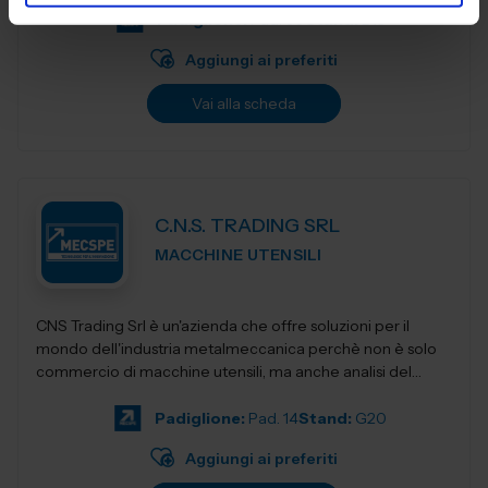
Padiglione:
Pad. 30
Stand:
B15
Aggiungi ai preferiti
Vai alla scheda
C.N.S. TRADING SRL
MACCHINE UTENSILI
CNS Trading Srl è un'azienda che offre soluzioni per il
mondo dell'industria metalmeccanica perchè non è solo
commercio di macchine utensili, ma anche analisi del
prodot...
Padiglione:
Pad. 14
Stand:
G20
Aggiungi ai preferiti