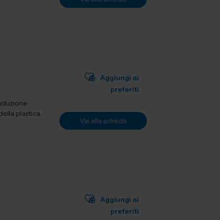
Aggiungi ai
preferiti
onduzione
lla plastica.
Vai alla scheda
Aggiungi ai
preferiti