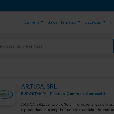
La Fiera
Saloni Tematici
Catalogo
P
AR.TI.CA. SRL
EUROSTAMPI - Plastica, Gomma e Compositi
AR.TI.CA. S.R.L. vanta oltre 30 anni di esperienza nella p
e produzione di stampi in alluminio e acciaio, offrendo se