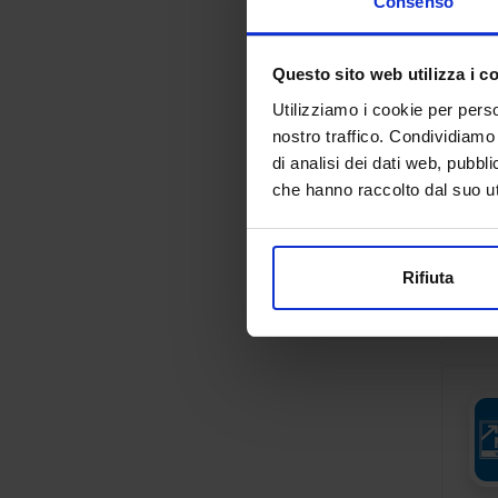
Consenso
Questo sito web utilizza i c
Utilizziamo i cookie per perso
nostro traffico. Condividiamo 
di analisi dei dati web, pubbl
che hanno raccolto dal suo uti
Rifiuta