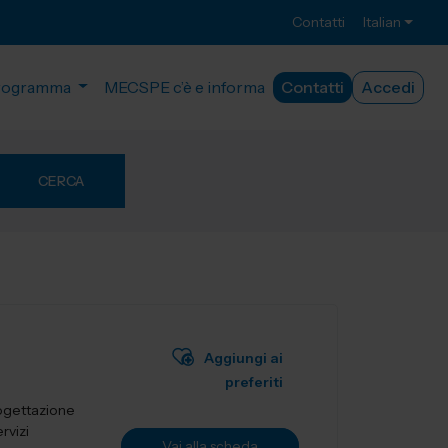
Contatti
Italian
rogramma
MECSPE c’è e informa
Contatti
Accedi
CERCA
Aggiungi ai
preferiti
rogettazione
rvizi
Vai alla scheda