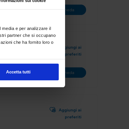
Informazioni sui cookie
Vai alla scheda
l media e per analizzare il
nostri partner che si occupano
azioni che ha fornito loro o
Aggiungi ai
preferiti
Accetta tutti
Vai alla scheda
Aggiungi ai
preferiti