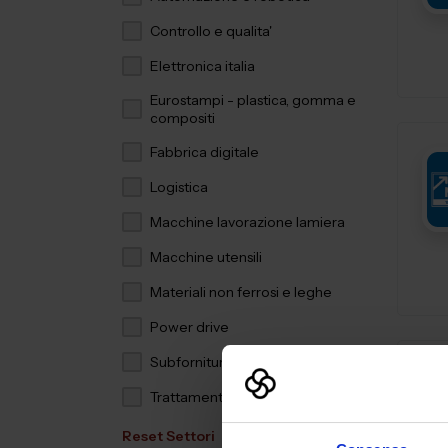
Controllo e qualita'
Elettronica italia
Eurostampi - plastica, gomma e
compositi
Fabbrica digitale
Logistica
Macchine lavorazione lamiera
Macchine utensili
Materiali non ferrosi e leghe
Power drive
Subfornitura meccanica
Trattamenti e finiture
Reset Settori