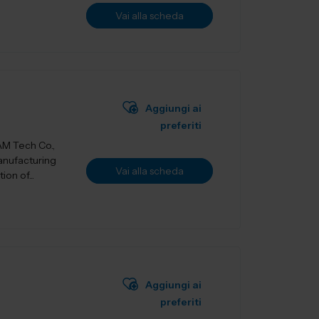
Vai alla scheda
Aggiungi ai
preferiti
manufacturing
Vai alla scheda
on of...
Aggiungi ai
preferiti