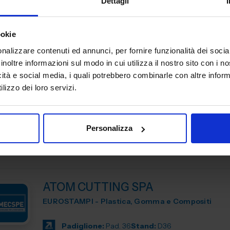
Dettagli
Padiglione:
Pad. 36
Stand:
D30
ookie
nalizzare contenuti ed annunci, per fornire funzionalità dei socia
inoltre informazioni sul modo in cui utilizza il nostro sito con i 
ASSOTECH SRL
icità e social media, i quali potrebbero combinarle con altre inform
lizzo dei loro servizi.
EUROSTAMPI - Plastica, Gomma e Compositi
Guarnizioni estruse gomma / plastica / silicone
Personalizza
Padiglione:
Pad. 36
Stand:
E05
ATOM CUTTING SPA
EUROSTAMPI - Plastica, Gomma e Compositi
Padiglione:
Pad. 36
Stand:
D36