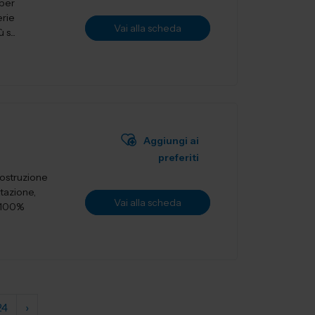
 per
erie
Vai alla scheda
s...
Aggiungi ai
preferiti
costruzione
tazione,
Vai alla scheda
i 100%
24
›