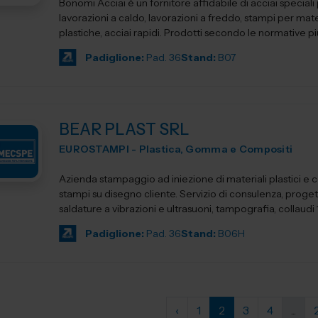
Bonomi Acciai è un fornitore affidabile di acciai speciali
lavorazioni a caldo, lavorazioni a freddo, stampi per mat
plastiche, acciai rapidi. Prodotti secondo le normative più 
Padiglione:
Pad. 36
Stand:
B07
BEAR PLAST SRL
EUROSTAMPI - Plastica, Gomma e Compositi
Azienda stampaggio ad iniezione di materiali plastici e 
stampi su disegno cliente. Servizio di consulenza, proget
saldature a vibrazioni e ultrasuoni, tampografia, collaud
Padiglione:
Pad. 36
Stand:
B06H
‹
1
2
3
4
...