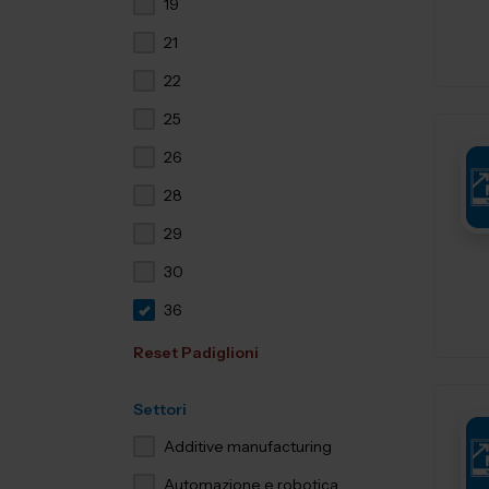
19
21
22
25
26
28
29
30
36
Reset Padiglioni
Settori
Additive manufacturing
Automazione e robotica