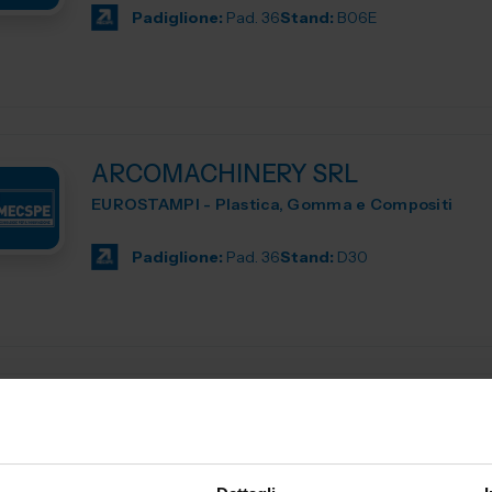
Padiglione:
Pad. 36
Stand:
B06E
ARCOMACHINERY SRL
EUROSTAMPI - Plastica, Gomma e Compositi
Padiglione:
Pad. 36
Stand:
D30
ARCOPOLIMERI SRL
EUROSTAMPI - Plastica, Gomma e Compositi