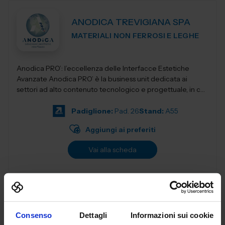
ANODICA TREVIGIANA SPA
MATERIALI NON FERROSI E LEGHE
Anodica PRO’: l’eccellenza delle Interfacce Estetiche
Avanzate Anodica PRO’ è la business unit dedicata ai
settori ad alto contenuto tecnologico e progettuale, in cui
Anodica...
Padiglione:
Pad. 26
Stand:
A55
Aggiungi ai preferiti
Vai alla scheda
ANTONIANA MINUTERIE SRL
Consenso
Dettagli
Informazioni sui cookie
SUBFORNITURA MECCANICA