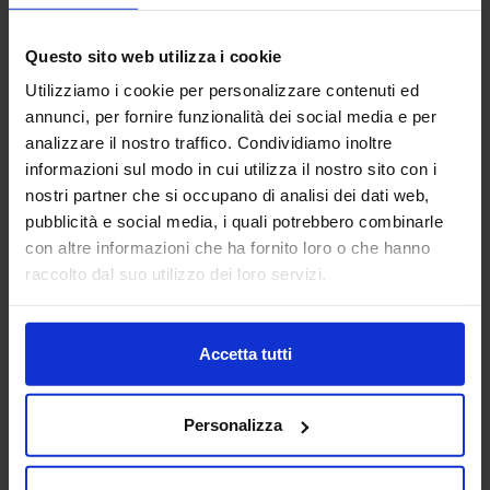
Questo sito web utilizza i cookie
Antoniana Minuterie designs and manufactures precision
metal components, both standard and custom-made, with
Utilizziamo i cookie per personalizzare contenuti ed
in-house tooling and sheet-metal stamping processes.
annunci, per fornire funzionalità dei social media e per
Progettiamo e produciamo minuterie m...
analizzare il nostro traffico. Condividiamo inoltre
Padiglione:
Pad. 26
Stand:
B95
informazioni sul modo in cui utilizza il nostro sito con i
Aggiungi ai preferiti
nostri partner che si occupano di analisi dei dati web,
pubblicità e social media, i quali potrebbero combinarle
Vai alla scheda
con altre informazioni che ha fornito loro o che hanno
raccolto dal suo utilizzo dei loro servizi.
Accetta tutti
ASPOTEC SRL
SUBFORNITURA MECCANICA
Personalizza
Padiglione:
Pad. 26
Stand:
B72