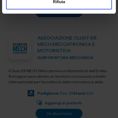
Rifiuta
Aggiungi ai preferiti
Vai alla scheda
ASSOCIAZIONE CLUST-ER
MECH MECCATRONICA E
MOTORISTICA
SUBFORNITURA MECCANICA
Il Clust-ER MECH (Meccatronica e Motoristica) dell’Emilia-
Romagna nasce dentro un territorio riconosciuto a livello
internazionale per l’eccellenza della meccanica e della
“Motor Val...
Padiglione:
Pad. 26
Stand:
B29
Aggiungi ai preferiti
Vai alla scheda