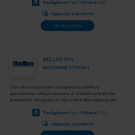
Padiglione:
Pad. 16
Stand:
A62
Aggiungi ai preferiti
Vai alla scheda
BELLINI SPA
MACCHINE UTENSILI
Con oltre cinquant’anni di esperienza, Bellini è
specializzata nella produzione di oli lubrificanti ad alte
prestazioni, sviluppati per rispondere alle esigenze più
evolute dell&rs...
Padiglione:
Pad. 14
Stand:
F02
Aggiungi ai preferiti