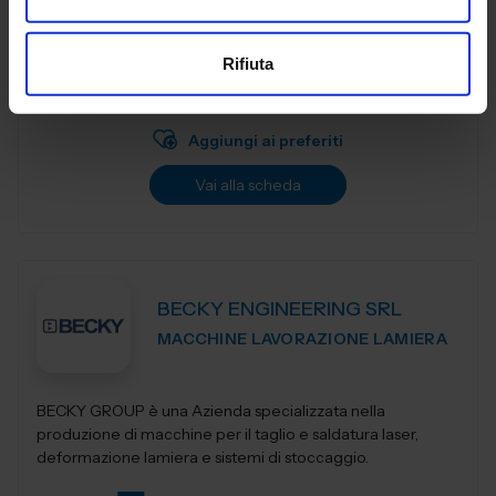
Auton Sistemi è un'azienda specializzata nella
distribuzione di soluzioni CAD/CAM/CAE MES per il settore
manifatturiero, con un focus su automazione,
Rifiuta
digitalizzazione e ottimizzazione dei...
Padiglione:
Pad. 16
Stand:
B08
Aggiungi ai preferiti
Vai alla scheda
BECKY ENGINEERING SRL
MACCHINE LAVORAZIONE LAMIERA
BECKY GROUP è una Azienda specializzata nella
produzione di macchine per il taglio e saldatura laser,
deformazione lamiera e sistemi di stoccaggio.