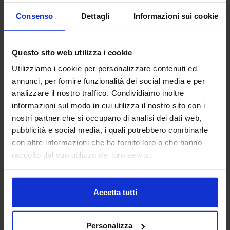
SYSTEMS SRL
Consenso
Dettagli
Informazioni sui cookie
MACCHINE LAVORAZIONE LAMIERA
Dal 1940, Automator è un nome che risuona nell'universo
Questo sito web utilizza i cookie
della marcatura industriale. Un viaggio iniziato con la
lungimirante visione di Maurizio Barcilon, che ha
Utilizziamo i cookie per personalizzare contenuti ed
trasformato la marcatura...
annunci, per fornire funzionalità dei social media e per
Padiglione:
Pad. 16
Stand:
B55
analizzare il nostro traffico. Condividiamo inoltre
informazioni sul modo in cui utilizza il nostro sito con i
Aggiungi ai preferiti
nostri partner che si occupano di analisi dei dati web,
Vai alla scheda
pubblicità e social media, i quali potrebbero combinarle
con altre informazioni che ha fornito loro o che hanno
raccolto dal suo utilizzo dei loro servizi.
AUTON SISTEMI SRL
Accetta tutti
MACCHINE UTENSILI
Personalizza