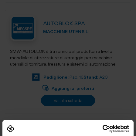
AUTOBLOK SPA
MACCHINE UTENSILI
SMW‑AUTOBLOK è tra i principali produttori a livello
mondiale di attrezzature di serraggio per macchine
utensili di tornitura, fresatura e sistemi di automazione
Padiglione:
Pad. 16
Stand:
A20
Aggiungi ai preferiti
Vai alla scheda
AUTOMATOR MARKING