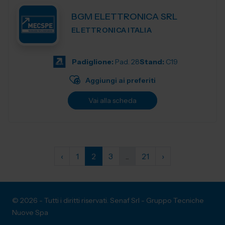
BGM ELETTRONICA SRL
ELETTRONICA ITALIA
Padiglione:
Pad. 28
Stand:
C19
Aggiungi ai preferiti
Vai alla scheda
‹
1
2
3
...
21
›
© 2026 - Tutti i diritti riservati. Senaf Srl - Gruppo Tecniche
Nuove Spa