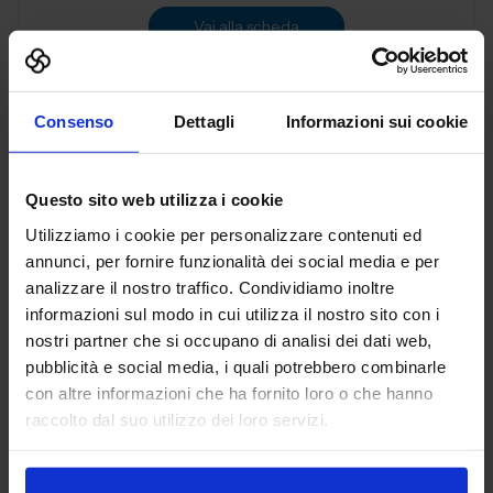
Vai alla scheda
Consenso
Dettagli
Informazioni sui cookie
3D PRINT ITALIA SRL
ADDITIVE MANUFACTURING
Questo sito web utilizza i cookie
Utilizziamo i cookie per personalizzare contenuti ed
Padiglione:
Pad. 36
Stand:
B72
annunci, per fornire funzionalità dei social media e per
analizzare il nostro traffico. Condividiamo inoltre
Aggiungi ai preferiti
informazioni sul modo in cui utilizza il nostro sito con i
Vai alla scheda
nostri partner che si occupano di analisi dei dati web,
pubblicità e social media, i quali potrebbero combinarle
con altre informazioni che ha fornito loro o che hanno
raccolto dal suo utilizzo dei loro servizi.
3DiTALY
ADDITIVE MANUFACTURING