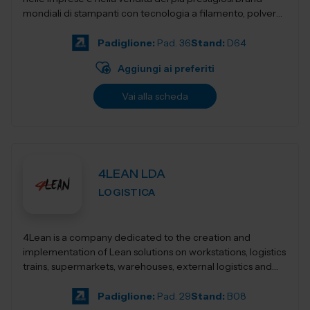
mondiali di stampanti con tecnologia a filamento, polvere,
resina,...
Padiglione:
Pad. 36
Stand:
D64
Aggiungi ai preferiti
Vai alla scheda
4LEAN LDA
LOGISTICA
4Lean is a company dedicated to the creation and
implementation of Lean solutions on workstations, logistics
trains, supermarkets, warehouses, external logistics and
Lean management. Its product ca...
Padiglione:
Pad. 29
Stand:
B08