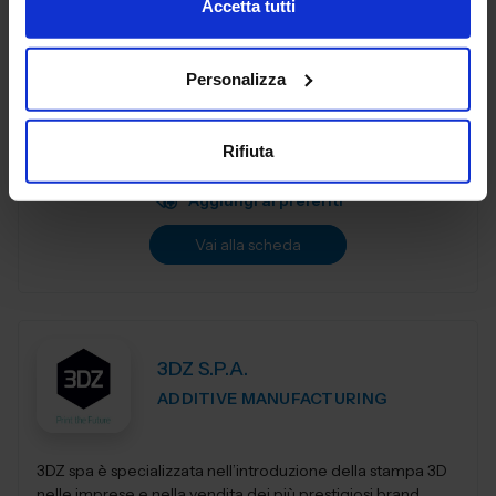
Accetta tutti
3DiTALY è tra le prime aziende in Italia ad erogare un
Personalizza
service professionale di stampa 3D a professionisti ed
aziende. Copriamo le principali tecnologie di
fabbricazione additiva, la stampa 3D...
Rifiuta
Padiglione:
Pad. 36
Stand:
A74
Aggiungi ai preferiti
Vai alla scheda
3DZ S.P.A.
ADDITIVE MANUFACTURING
3DZ spa è specializzata nell’introduzione della stampa 3D
nelle imprese e nella vendita dei più prestigiosi brand