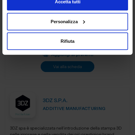
Accetta tutti
3DiTALY è tra le prime aziende in Italia ad erogare un
Personalizza
service professionale di stampa 3D a professionisti ed
aziende. Copriamo le principali tecnologie di
fabbricazione additiva, la stampa 3D...
Rifiuta
Padiglione:
Pad. 36
Stand:
A74
Aggiungi ai preferiti
Vai alla scheda
3DZ S.P.A.
ADDITIVE MANUFACTURING
3DZ spa è specializzata nell’introduzione della stampa 3D
nelle imprese e nella vendita dei più prestigiosi brand