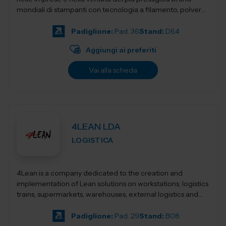
mondiali di stampanti con tecnologia a filamento, polvere,
resina,...
Padiglione:
Pad. 36
Stand:
D64
Aggiungi ai preferiti
Vai alla scheda
4LEAN LDA
LOGISTICA
4Lean is a company dedicated to the creation and
implementation of Lean solutions on workstations, logistics
trains, supermarkets, warehouses, external logistics and
Lean management. Its product ca...
Padiglione:
Pad. 29
Stand:
B08