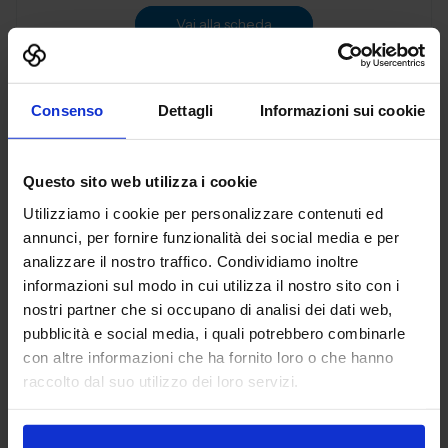
Vai alla scheda
Consenso
Dettagli
Informazioni sui cookie
3D PRINT ITALIA SRL
ADDITIVE MANUFACTURING
Questo sito web utilizza i cookie
Utilizziamo i cookie per personalizzare contenuti ed
Padiglione:
Pad. 36
Stand:
B72
annunci, per fornire funzionalità dei social media e per
analizzare il nostro traffico. Condividiamo inoltre
Aggiungi ai preferiti
informazioni sul modo in cui utilizza il nostro sito con i
Vai alla scheda
nostri partner che si occupano di analisi dei dati web,
pubblicità e social media, i quali potrebbero combinarle
con altre informazioni che ha fornito loro o che hanno
raccolto dal suo utilizzo dei loro servizi.
3DiTALY
ADDITIVE MANUFACTURING