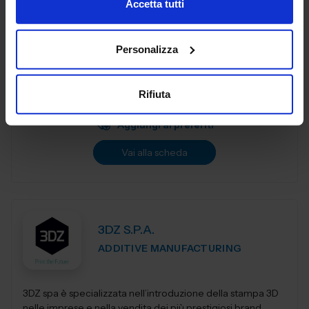
Accetta tutti
3DiTALY è tra le prime aziende in Italia ad erogare un
Personalizza
service professionale di stampa 3D a professionisti ed
aziende. Copriamo le principali tecnologie di
fabbricazione additiva, la stampa 3D...
Rifiuta
Padiglione:
Pad. 36
Stand:
A74
Aggiungi ai preferiti
Vai alla scheda
3DZ S.P.A.
ADDITIVE MANUFACTURING
3DZ spa è specializzata nell’introduzione della stampa 3D
nelle imprese e nella vendita dei più prestigiosi brand