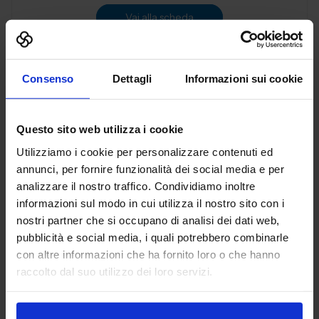
Vai alla scheda
Consenso
Dettagli
Informazioni sui cookie
3D PRINT ITALIA SRL
ADDITIVE MANUFACTURING
Questo sito web utilizza i cookie
Utilizziamo i cookie per personalizzare contenuti ed
Padiglione:
Pad. 36
Stand:
B72
annunci, per fornire funzionalità dei social media e per
analizzare il nostro traffico. Condividiamo inoltre
Aggiungi ai preferiti
informazioni sul modo in cui utilizza il nostro sito con i
Vai alla scheda
nostri partner che si occupano di analisi dei dati web,
pubblicità e social media, i quali potrebbero combinarle
con altre informazioni che ha fornito loro o che hanno
raccolto dal suo utilizzo dei loro servizi.
3DiTALY
ADDITIVE MANUFACTURING