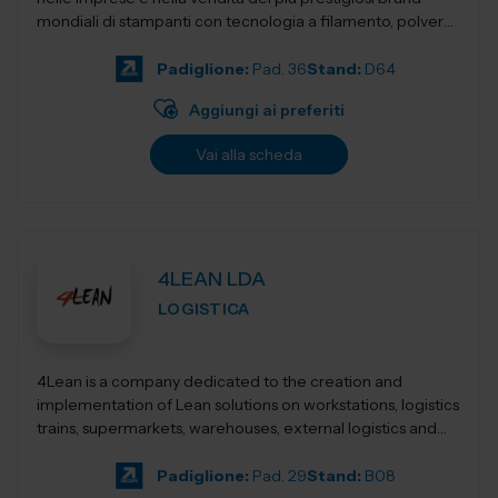
mondiali di stampanti con tecnologia a filamento, polvere,
resina,...
Padiglione:
Pad. 36
Stand:
D64
Aggiungi ai preferiti
Vai alla scheda
4LEAN LDA
LOGISTICA
4Lean is a company dedicated to the creation and
implementation of Lean solutions on workstations, logistics
trains, supermarkets, warehouses, external logistics and
Lean management. Its product ca...
Padiglione:
Pad. 29
Stand:
B08