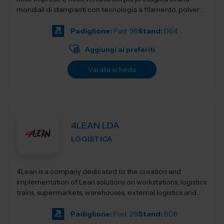
mondiali di stampanti con tecnologia a filamento, polvere,
resina,...
Padiglione:
Pad. 36
Stand:
D64
Aggiungi ai preferiti
Vai alla scheda
4LEAN LDA
LOGISTICA
4Lean is a company dedicated to the creation and
implementation of Lean solutions on workstations, logistics
trains, supermarkets, warehouses, external logistics and
Lean management. Its product ca...
Padiglione:
Pad. 29
Stand:
B08