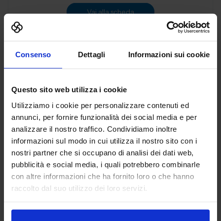
Vai alla scheda
Consenso
Dettagli
Informazioni sui cookie
3D PRINT ITALIA SRL
ADDITIVE MANUFACTURING
Questo sito web utilizza i cookie
Utilizziamo i cookie per personalizzare contenuti ed
Padiglione:
Pad. 36
Stand:
B72
annunci, per fornire funzionalità dei social media e per
analizzare il nostro traffico. Condividiamo inoltre
Aggiungi ai preferiti
informazioni sul modo in cui utilizza il nostro sito con i
Vai alla scheda
nostri partner che si occupano di analisi dei dati web,
pubblicità e social media, i quali potrebbero combinarle
con altre informazioni che ha fornito loro o che hanno
raccolto dal suo utilizzo dei loro servizi.
3DiTALY
ADDITIVE MANUFACTURING