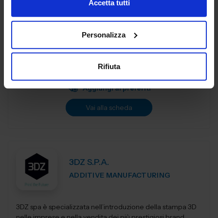
Accetta tutti
3DiTALY è tra le prime aziende in Italia ad erogare un
Personalizza
service professionale di stampa 3D a professionisti ed
aziende. Copriamo le principali tecnologie di
fabbricazione additiva, la stampa 3D...
Rifiuta
Padiglione:
Pad. 36
Stand:
A74
Aggiungi ai preferiti
Vai alla scheda
3DZ S.P.A.
ADDITIVE MANUFACTURING
3DZ spa è specializzata nell’introduzione della stampa 3D
nelle imprese e nella vendita dei più prestigiosi brand