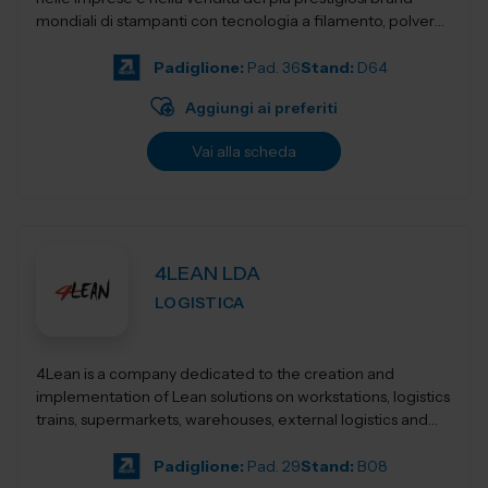
mondiali di stampanti con tecnologia a filamento, polvere,
resina,...
Padiglione:
Pad. 36
Stand:
D64
Aggiungi ai preferiti
Vai alla scheda
4LEAN LDA
LOGISTICA
4Lean is a company dedicated to the creation and
implementation of Lean solutions on workstations, logistics
trains, supermarkets, warehouses, external logistics and
Lean management. Its product ca...
Padiglione:
Pad. 29
Stand:
B08