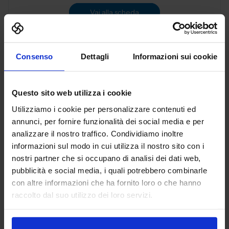
Vai alla scheda
Consenso
Dettagli
Informazioni sui cookie
3D PRINT ITALIA SRL
ADDITIVE MANUFACTURING
Questo sito web utilizza i cookie
Utilizziamo i cookie per personalizzare contenuti ed
Padiglione:
Pad. 36
Stand:
B72
annunci, per fornire funzionalità dei social media e per
analizzare il nostro traffico. Condividiamo inoltre
Aggiungi ai preferiti
informazioni sul modo in cui utilizza il nostro sito con i
Vai alla scheda
nostri partner che si occupano di analisi dei dati web,
pubblicità e social media, i quali potrebbero combinarle
con altre informazioni che ha fornito loro o che hanno
raccolto dal suo utilizzo dei loro servizi.
3DiTALY
ADDITIVE MANUFACTURING