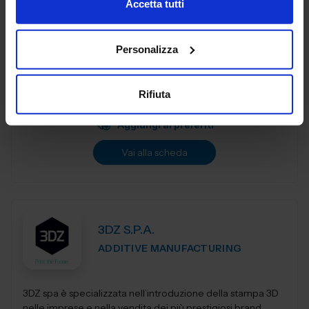
Accetta tutti
3DiTALY è tra le prime aziende in Italia ad erogare un
Personalizza
service professionale di stampa 3D a professionisti ed
aziende. Copriamo le principali tecnologie di
fabbricazione additiva, la stampa 3D...
Rifiuta
Padiglione:
Pad. 36
Stand:
A74
Aggiungi ai preferiti
Vai alla scheda
3DZ S.P.A.
ADDITIVE MANUFACTURING
3DZ spa è specializzata nell’introduzione della stampa 3D
nelle imprese e nella vendita dei più prestigiosi brand