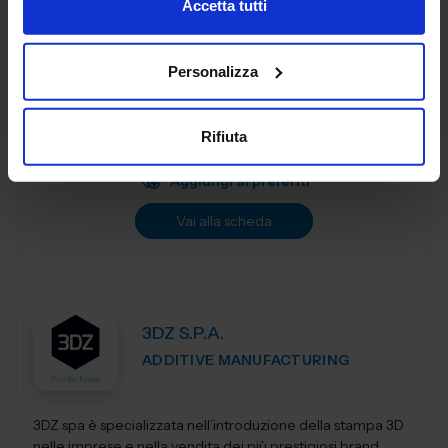
Accetta tutti
3DiTALY è tra le prime aziende in Italia ad erogare un
Personalizza
service professionale di stampa 3D a professionisti ed
aziende. Copriamo le principali tecnologie di
fabbricazione additiva, la stampa 3D...
Rifiuta
Padiglione:
Pad. 36
Stand:
A74
Aggiungi ai preferiti
Vai alla scheda
3DZ S.P.A.
ADDITIVE MANUFACTURING
3DZ spa è specializzata nell’introduzione della stampa 3D
nelle imprese e nella vendita dei più prestigiosi brand