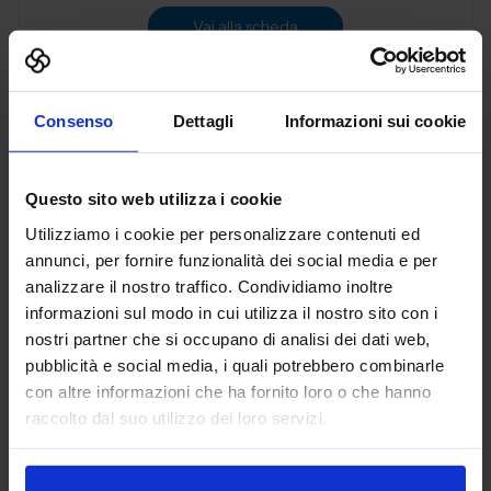
Vai alla scheda
Consenso
Dettagli
Informazioni sui cookie
3D PRINT ITALIA SRL
ADDITIVE MANUFACTURING
Questo sito web utilizza i cookie
Utilizziamo i cookie per personalizzare contenuti ed
Padiglione:
Pad. 36
Stand:
B72
annunci, per fornire funzionalità dei social media e per
analizzare il nostro traffico. Condividiamo inoltre
Aggiungi ai preferiti
informazioni sul modo in cui utilizza il nostro sito con i
Vai alla scheda
nostri partner che si occupano di analisi dei dati web,
pubblicità e social media, i quali potrebbero combinarle
con altre informazioni che ha fornito loro o che hanno
raccolto dal suo utilizzo dei loro servizi.
3DiTALY
ADDITIVE MANUFACTURING