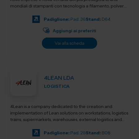
mondiali di stampanti con tecnologia a filamento, polvere,
resina,...
Padiglione:
Pad. 36
Stand:
D64
Aggiungi ai preferiti
Vai alla scheda
4LEAN LDA
LOGISTICA
4Lean is a company dedicated to the creation and
implementation of Lean solutions on workstations, logistics
trains, supermarkets, warehouses, external logistics and
Lean management. Its product ca...
Padiglione:
Pad. 29
Stand:
B08