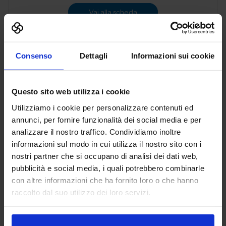
Vai alla scheda
Consenso
Dettagli
Informazioni sui cookie
3D PRINT ITALIA SRL
ADDITIVE MANUFACTURING
Questo sito web utilizza i cookie
Utilizziamo i cookie per personalizzare contenuti ed
Padiglione:
Pad. 36
Stand:
B72
annunci, per fornire funzionalità dei social media e per
analizzare il nostro traffico. Condividiamo inoltre
Aggiungi ai preferiti
informazioni sul modo in cui utilizza il nostro sito con i
Vai alla scheda
nostri partner che si occupano di analisi dei dati web,
pubblicità e social media, i quali potrebbero combinarle
con altre informazioni che ha fornito loro o che hanno
raccolto dal suo utilizzo dei loro servizi.
3DiTALY
ADDITIVE MANUFACTURING