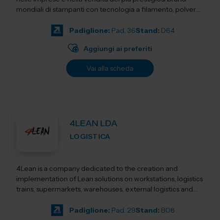
mondiali di stampanti con tecnologia a filamento, polvere,
resina,...
Padiglione:
Pad. 36
Stand:
D64
Aggiungi ai preferiti
Vai alla scheda
4LEAN LDA
LOGISTICA
4Lean is a company dedicated to the creation and
implementation of Lean solutions on workstations, logistics
trains, supermarkets, warehouses, external logistics and
Lean management. Its product ca...
Padiglione:
Pad. 29
Stand:
B08