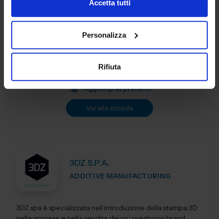
Accetta tutti
3DiTALY è tra le prime aziende in Italia ad erogare un
Personalizza
service professionale di stampa 3D a professionisti ed
aziende. Copriamo le principali tecnologie di
fabbricazione additiva, la stampa 3D...
Rifiuta
Padiglione:
Pad. 36
Stand:
A74
Aggiungi ai preferiti
Vai alla scheda
3DZ S.P.A.
ADDITIVE MANUFACTURING
3DZ spa è specializzata nell’introduzione della stampa 3D
nelle imprese e nella vendita dei più prestigiosi brand