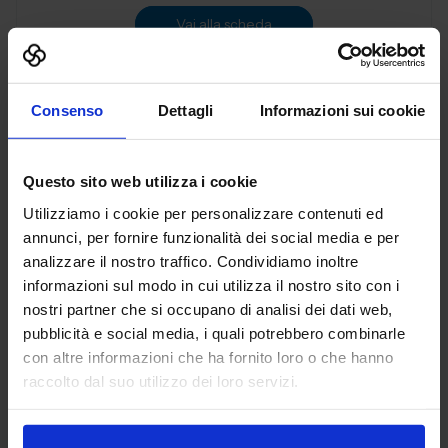
Vai alla scheda
Consenso
Dettagli
Informazioni sui cookie
3D PRINT ITALIA SRL
ADDITIVE MANUFACTURING
Questo sito web utilizza i cookie
Utilizziamo i cookie per personalizzare contenuti ed
Padiglione:
Pad. 36
Stand:
B72
annunci, per fornire funzionalità dei social media e per
analizzare il nostro traffico. Condividiamo inoltre
Aggiungi ai preferiti
informazioni sul modo in cui utilizza il nostro sito con i
Vai alla scheda
nostri partner che si occupano di analisi dei dati web,
pubblicità e social media, i quali potrebbero combinarle
con altre informazioni che ha fornito loro o che hanno
raccolto dal suo utilizzo dei loro servizi.
3DiTALY
ADDITIVE MANUFACTURING