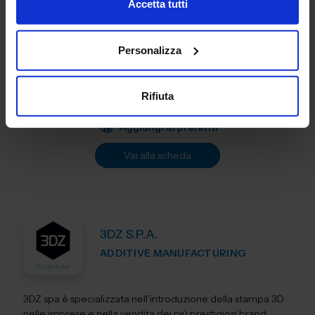
Accetta tutti
3DiTALY è tra le prime aziende in Italia ad erogare un
Personalizza
service professionale di stampa 3D a professionisti ed
aziende. Copriamo le principali tecnologie di
fabbricazione additiva, la stampa 3D...
Rifiuta
Padiglione:
Pad. 36
Stand:
A74
Aggiungi ai preferiti
Vai alla scheda
3DZ S.P.A.
ADDITIVE MANUFACTURING
3DZ spa è specializzata nell’introduzione della stampa 3D
nelle imprese e nella vendita dei più prestigiosi brand