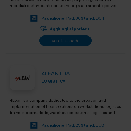
mondiali di stampanti con tecnologia a filamento, polvere,
resina,...
Padiglione:
Pad. 36
Stand:
D64
Aggiungi ai preferiti
Vai alla scheda
4LEAN LDA
LOGISTICA
4Lean is a company dedicated to the creation and
implementation of Lean solutions on workstations, logistics
trains, supermarkets, warehouses, external logistics and
Lean management. Its product ca...
Padiglione:
Pad. 29
Stand:
B08