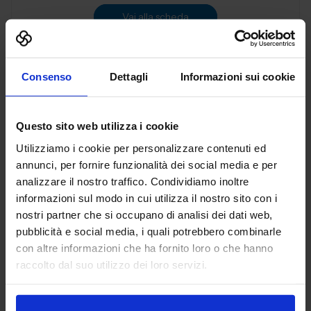
Vai alla scheda
Consenso
Dettagli
Informazioni sui cookie
3D PRINT ITALIA SRL
ADDITIVE MANUFACTURING
Questo sito web utilizza i cookie
Utilizziamo i cookie per personalizzare contenuti ed
Padiglione:
Pad. 36
Stand:
B72
annunci, per fornire funzionalità dei social media e per
analizzare il nostro traffico. Condividiamo inoltre
Aggiungi ai preferiti
informazioni sul modo in cui utilizza il nostro sito con i
Vai alla scheda
nostri partner che si occupano di analisi dei dati web,
pubblicità e social media, i quali potrebbero combinarle
con altre informazioni che ha fornito loro o che hanno
raccolto dal suo utilizzo dei loro servizi.
3DiTALY
ADDITIVE MANUFACTURING