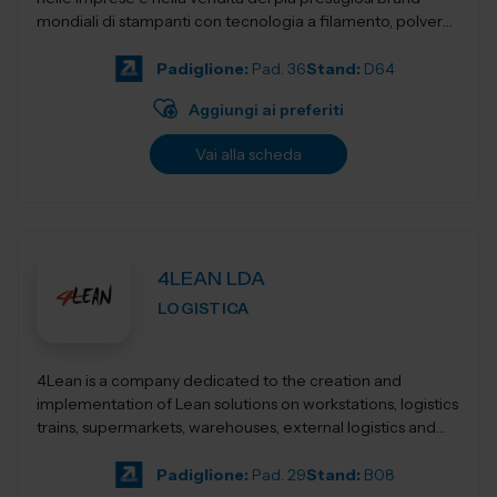
mondiali di stampanti con tecnologia a filamento, polvere,
resina,...
Padiglione:
Pad. 36
Stand:
D64
Aggiungi ai preferiti
Vai alla scheda
4LEAN LDA
LOGISTICA
4Lean is a company dedicated to the creation and
implementation of Lean solutions on workstations, logistics
trains, supermarkets, warehouses, external logistics and
Lean management. Its product ca...
Padiglione:
Pad. 29
Stand:
B08