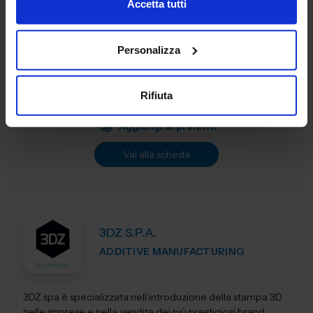
Accetta tutti
3DiTALY è tra le prime aziende in Italia ad erogare un
Personalizza
service professionale di stampa 3D a professionisti ed
aziende. Copriamo le principali tecnologie di
fabbricazione additiva, la stampa 3D...
Rifiuta
Padiglione:
Pad. 36
Stand:
A74
Aggiungi ai preferiti
Vai alla scheda
3DZ S.P.A.
ADDITIVE MANUFACTURING
3DZ spa è specializzata nell’introduzione della stampa 3D
nelle imprese e nella vendita dei più prestigiosi brand