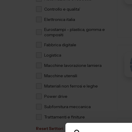
Controllo e qualita'
Elettronica italia
Eurostampi - plastica, gomma e
compositi
Fabbrica digitale
Logistica
Macchine lavorazione lamiera
Macchine utensili
Materiali non ferrosi e leghe
Power drive
Subfornitura meccanica
Trattamenti e finiture
Reset Settori