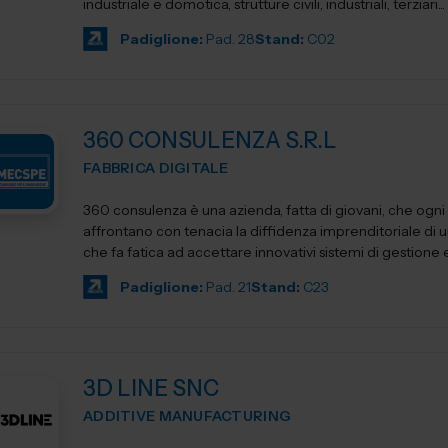
industriale e domotica, strutture civili, industriali, terziari...
Padiglione:
Pad. 28
Stand:
C02
360 CONSULENZA S.R.L
FABBRICA DIGITALE
360 consulenza è una azienda, fatta di giovani, che ogni
affrontano con tenacia la diffidenza imprenditoriale di 
che fa fatica ad accettare innovativi sistemi di gestione e.
Padiglione:
Pad. 21
Stand:
C23
3D LINE SNC
ADDITIVE MANUFACTURING