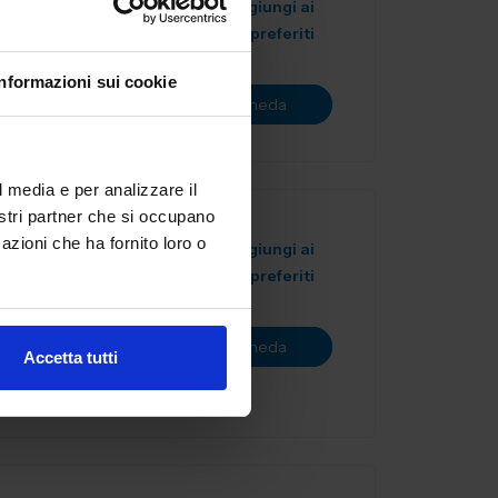
Aggiungi ai
preferiti
Informazioni sui cookie
Vai alla scheda
l media e per analizzare il
nostri partner che si occupano
azioni che ha fornito loro o
Aggiungi ai
preferiti
rvice
 Copriamo le
Vai alla scheda
3D...
Accetta tutti