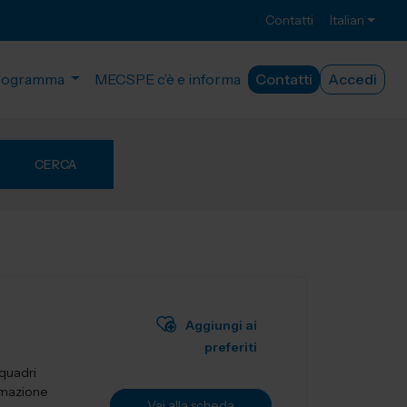
Contatti
Italian
rogramma
MECSPE c’è e informa
Contatti
Accedi
CERCA
Aggiungi ai
preferiti
 quadri
tomazione
Vai alla scheda