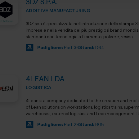
3DZ S.P.A.
ADDITIVE MANUFACTURING
3DZ spa è specializzata nell’introduzione della stampa 3
imprese e nella vendita dei più prestigiosi brand mondial
stampanti con tecnologia a filamento, polvere, resina,...
Padiglione:
Pad. 36
Stand:
D64
4LEAN LDA
LOGISTICA
4Lean is a company dedicated to the creation and imp
of Lean solutions on workstations, logistics trains, super
warehouses, external logistics and Lean management. Its product
ca...
Padiglione:
Pad. 29
Stand:
B08