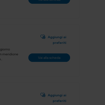
Aggiungi ai
preferiti
 giorno
un meridione
Vai alla scheda
..
Aggiungi ai
preferiti