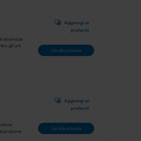
Aggiungi ai
preferiti
i sicurezza
ro gli urti
Vai alla scheda
Aggiungi ai
preferiti
settore
Vai alla scheda