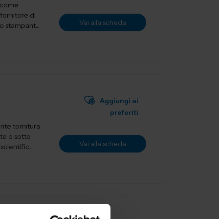
a come
fornitore di
Vai alla scheda
o stampant...
Aggiungi ai
preferiti
nte tornitura
te o sotto
Vai alla scheda
ientific...