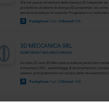
3DLine opera nel settore della stampa 3D industriale si
produttore di sistemi di stampa 3D proprietari, sia come 
servizi avanzati per le aziende. Progettiamo e realizziam
Padiglione:
Pad. 36
Stand:
D78
3D MECCANICA SRL
SUBFORNITURA MECCANICA
Da oltre 20 anni 3D Meccanica realizza particolari media
e fresatura CNC , assemblaggi di strumentazioni comple
assiemi, principalmente nel campo delle strumentazioni sc
Padiglione:
Pad. 25
Stand:
A38
3D PRINT ITALIA SRL