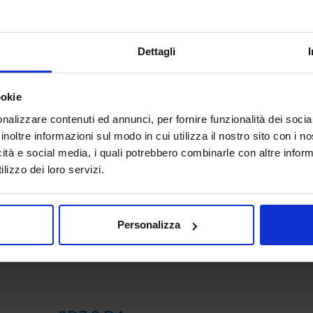
ADDITIVE MANUFACTURING
Padiglione:
Pad. 36
Stand:
B72
Dettagli
ookie
nalizzare contenuti ed annunci, per fornire funzionalità dei socia
inoltre informazioni sul modo in cui utilizza il nostro sito con i 
3DiTALY
icità e social media, i quali potrebbero combinarle con altre inform
ADDITIVE MANUFACTURING
lizzo dei loro servizi.
3DiTALY è tra le prime aziende in Italia ad erogare un se
professionale di stampa 3D a professionisti ed aziende.
principali tecnologie di fabbricazione additiva, la stampa 
Personalizza
Padiglione:
Pad. 36
Stand:
A74