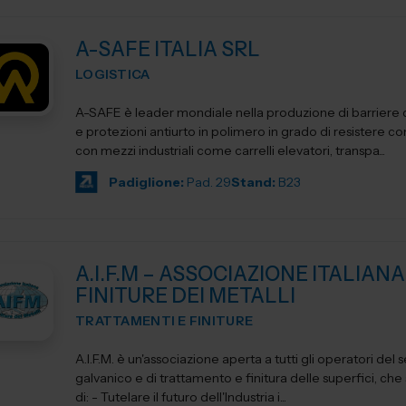
A-SAFE ITALIA SRL
LOGISTICA
A-SAFE è leader mondiale nella produzione di barriere d
e protezioni antiurto in polimero in grado di resistere cont
con mezzi industriali come carrelli elevatori, transpa...
Padiglione:
Pad. 29
Stand:
B23
A.I.F.M – ASSOCIAZIONE ITALIANA
FINITURE DEI METALLI
TRATTAMENTI E FINITURE
A.I.F.M. è un'associazione aperta a tutti gli operatori del 
galvanico e di trattamento e finitura delle superfici, che si propone
di: - Tutelare il futuro dell'Industria i...