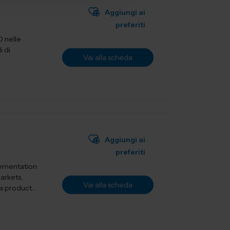
Aggiungi ai
preferiti
D nelle
i di
Vai alla scheda
Aggiungi ai
preferiti
lementation
markets,
Vai alla scheda