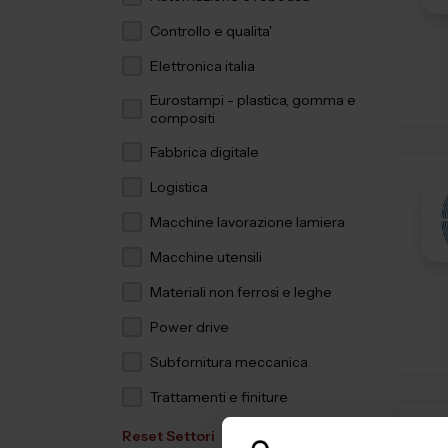
Controllo e qualita'
Elettronica italia
Eurostampi - plastica, gomma e
compositi
Fabbrica digitale
Logistica
Macchine lavorazione lamiera
Macchine utensili
Materiali non ferrosi e leghe
Power drive
Subfornitura meccanica
Trattamenti e finiture
Reset Settori