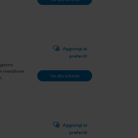
Aggiungi ai
preferiti
 giorno
un meridione
Vai alla scheda
..
Aggiungi ai
preferiti