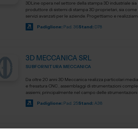
3DLine opera nel settore della stampa 3D industriale si
produttore di sistemi di stampa 3D proprietari, sia come 
servizi avanzati per le aziende. Progettiamo e realizziam
Padiglione:
Pad. 36
Stand:
D78
3D MECCANICA SRL
SUBFORNITURA MECCANICA
Da oltre 20 anni 3D Meccanica realizza particolari media
e fresatura CNC , assemblaggi di strumentazioni comple
assiemi, principalmente nel campo delle strumentazioni sc
Padiglione:
Pad. 25
Stand:
A38
3D PRINT ITALIA SRL