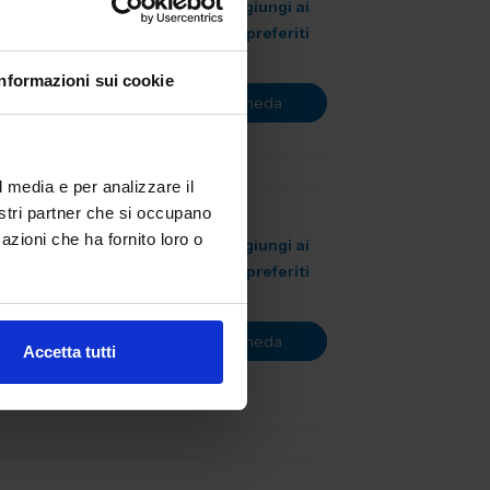
Aggiungi ai
preferiti
Informazioni sui cookie
Vai alla scheda
l media e per analizzare il
nostri partner che si occupano
azioni che ha fornito loro o
Aggiungi ai
preferiti
rvice
 Copriamo le
Vai alla scheda
3D...
Accetta tutti