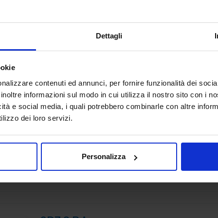
ADDITIVE MANUFACTURING
Padiglione:
Pad. 36
Stand:
B72
Dettagli
ookie
nalizzare contenuti ed annunci, per fornire funzionalità dei socia
inoltre informazioni sul modo in cui utilizza il nostro sito con i 
3DiTALY
icità e social media, i quali potrebbero combinarle con altre inform
ADDITIVE MANUFACTURING
lizzo dei loro servizi.
3DiTALY è tra le prime aziende in Italia ad erogare un se
professionale di stampa 3D a professionisti ed aziende.
principali tecnologie di fabbricazione additiva, la stampa 
Personalizza
Padiglione:
Pad. 36
Stand:
A74