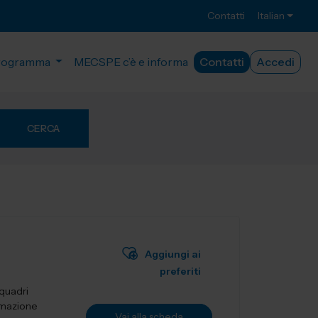
Contatti
Italian
rogramma
MECSPE c’è e informa
Contatti
Accedi
CERCA
Aggiungi ai
preferiti
 quadri
tomazione
Vai alla scheda