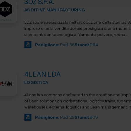
3DZ S.P.A.
ADDITIVE MANUFACTURING
3DZ spa è specializzata nell’introduzione della stampa 3
imprese e nella vendita dei più prestigiosi brand mondial
stampanti con tecnologia a filamento, polvere, resina,...
Padiglione:
Pad. 36
Stand:
D64
4LEAN LDA
LOGISTICA
4Lean is a company dedicated to the creation and imp
of Lean solutions on workstations, logistics trains, super
warehouses, external logistics and Lean management. Its product
ca...
Padiglione:
Pad. 29
Stand:
B08