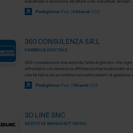
industriale e domotica, strutture civili, industriali, terziari...
Padiglione:
Pad. 28
Stand:
C02
360 CONSULENZA S.R.L
FABBRICA DIGITALE
360 consulenza è una azienda, fatta di giovani, che ogni
affrontano con tenacia la diffidenza imprenditoriale di 
che fa fatica ad accettare innovativi sistemi di gestione e.
Padiglione:
Pad. 21
Stand:
C23
3D LINE SNC
ADDITIVE MANUFACTURING