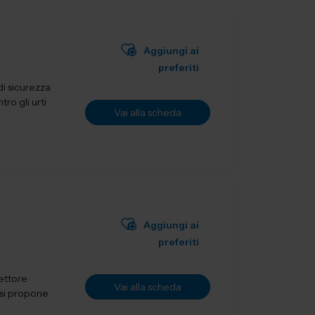
Aggiungi ai
preferiti
i sicurezza
ro gli urti
Vai alla scheda
Aggiungi ai
preferiti
settore
Vai alla scheda