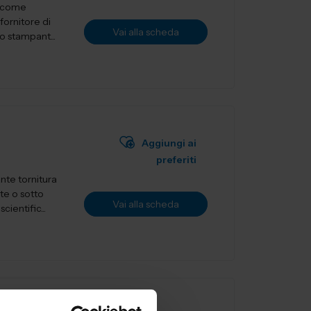
a come
fornitore di
Vai alla scheda
o stampant...
Aggiungi ai
preferiti
nte tornitura
te o sotto
Vai alla scheda
ientific...