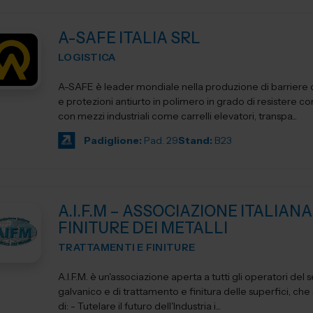
A-SAFE ITALIA SRL
LOGISTICA
A-SAFE è leader mondiale nella produzione di barriere d
e protezioni antiurto in polimero in grado di resistere cont
con mezzi industriali come carrelli elevatori, transpa...
Padiglione:
Pad. 29
Stand:
B23
A.I.F.M – ASSOCIAZIONE ITALIANA
FINITURE DEI METALLI
TRATTAMENTI E FINITURE
A.I.F.M. è un'associazione aperta a tutti gli operatori del 
galvanico e di trattamento e finitura delle superfici, che si propone
di: - Tutelare il futuro dell'Industria i...