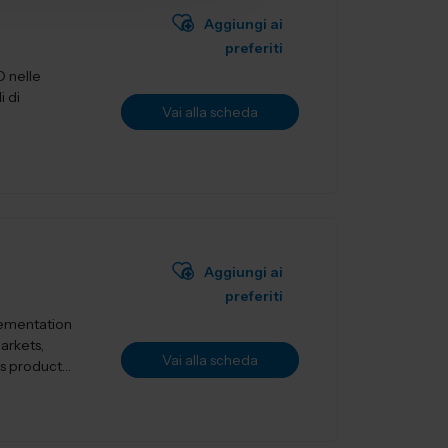
Aggiungi ai
preferiti
D nelle
i di
Vai alla scheda
Aggiungi ai
preferiti
lementation
markets,
Vai alla scheda