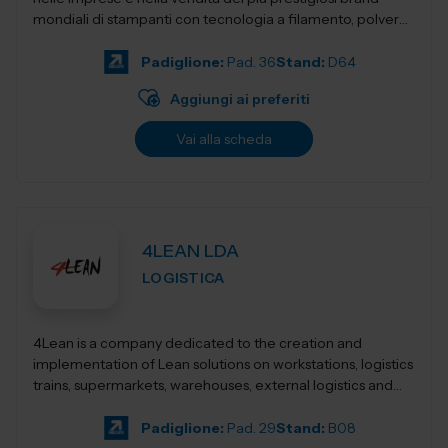
mondiali di stampanti con tecnologia a filamento, polvere,
resina,...
Padiglione:
Pad. 36
Stand:
D64
Aggiungi ai preferiti
Vai alla scheda
4LEAN LDA
LOGISTICA
4Lean is a company dedicated to the creation and
implementation of Lean solutions on workstations, logistics
trains, supermarkets, warehouses, external logistics and
Lean management. Its product ca...
Padiglione:
Pad. 29
Stand:
B08