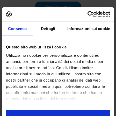
Vai alla scheda
Consenso
Dettagli
Informazioni sui cookie
3D PRINT ITALIA SRL
ADDITIVE MANUFACTURING
Questo sito web utilizza i cookie
Utilizziamo i cookie per personalizzare contenuti ed
Padiglione:
Pad. 36
Stand:
B72
annunci, per fornire funzionalità dei social media e per
analizzare il nostro traffico. Condividiamo inoltre
Aggiungi ai preferiti
informazioni sul modo in cui utilizza il nostro sito con i
Vai alla scheda
nostri partner che si occupano di analisi dei dati web,
pubblicità e social media, i quali potrebbero combinarle
con altre informazioni che ha fornito loro o che hanno
raccolto dal suo utilizzo dei loro servizi.
3DiTALY
ADDITIVE MANUFACTURING