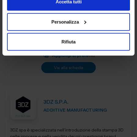
Accetta tutti
3DiTALY è tra le prime aziende in Italia ad erogare un
Personalizza
service professionale di stampa 3D a professionisti ed
aziende. Copriamo le principali tecnologie di
fabbricazione additiva, la stampa 3D...
Rifiuta
Padiglione:
Pad. 36
Stand:
A74
Aggiungi ai preferiti
Vai alla scheda
3DZ S.P.A.
ADDITIVE MANUFACTURING
3DZ spa è specializzata nell’introduzione della stampa 3D
nelle imprese e nella vendita dei più prestigiosi brand