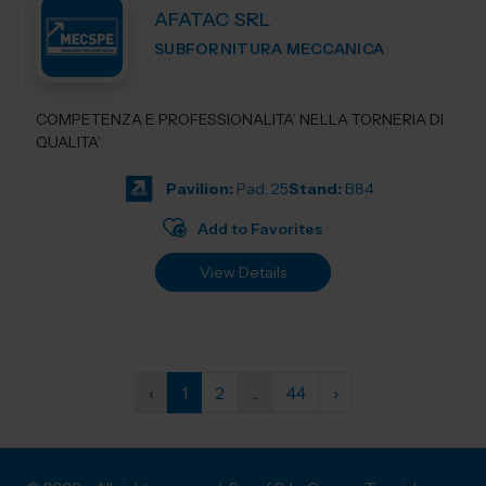
AFATAC SRL
SUBFORNITURA MECCANICA
COMPETENZA E PROFESSIONALITA’ NELLA TORNERIA DI
QUALITA’
Pavilion:
Pad. 25
Stand:
B84
Add to Favorites
View Details
‹
1
2
...
44
›