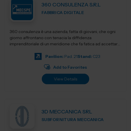
360 CONSULENZA S.R.L
FABBRICA DIGITALE
360 consulenza è una azienda, fatta di giovani, che ogni
giorno affrontano con tenacia la diffidenza
imprenditoriale di un meridione che fa fatica ad accettare
innovativi sistemi di gestione e...
Pavilion:
Pad. 21
Stand:
C23
Add to Favorites
View Details
3D MECCANICA SRL
SUBFORNITURA MECCANICA