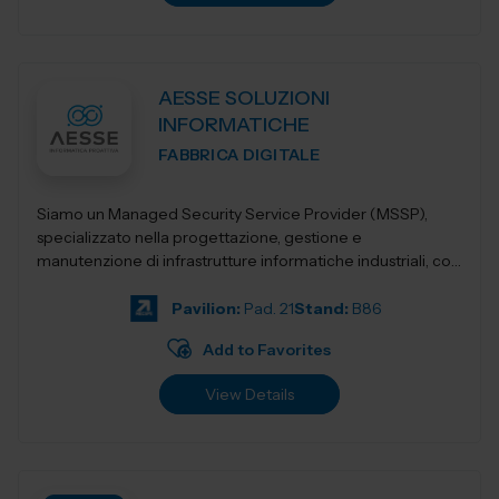
AESSE SOLUZIONI
INFORMATICHE
FABBRICA DIGITALE
Siamo un Managed Security Service Provider (MSSP),
specializzato nella progettazione, gestione e
manutenzione di infrastrutture informatiche industriali, con
un’offerta integrata di servizi avan...
Pavilion:
Pad. 21
Stand:
B86
Add to Favorites
View Details