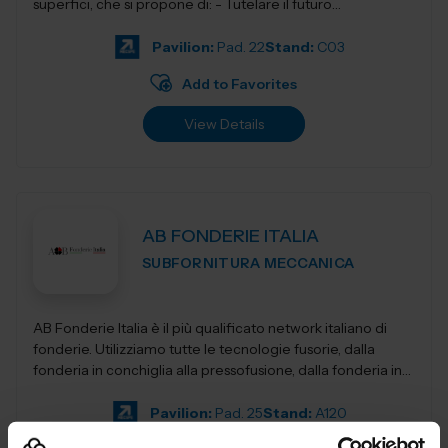
superfici, che si propone di: - Tutelare il futuro
dell'Industria i...
Pavilion:
Pad. 22
Stand:
C03
Add to Favorites
View Details
AB FONDERIE ITALIA
SUBFORNITURA MECCANICA
AB Fonderie Italia è il più qualificato network italiano di
fonderie. Utilizziamo tutte le tecnologie fusorie, dalla
fonderia in conchiglia alla pressofusione, dalla fonderia in
terra e...
Pavilion:
Pad. 25
Stand:
A120