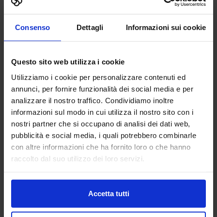
Add to Favorites
View Details
Consenso
Dettagli
Informazioni sui cookie
Questo sito web utilizza i cookie
ACCIAI SPECIALI ZORZETTO
Utilizziamo i cookie per personalizzare contenuti ed
S.R.L.
annunci, per fornire funzionalità dei social media e per
SUBFORNITURA MECCANICA
analizzare il nostro traffico. Condividiamo inoltre
informazioni sul modo in cui utilizza il nostro sito con i
Pavilion:
Pad. 25
Stand:
B33
nostri partner che si occupano di analisi dei dati web,
pubblicità e social media, i quali potrebbero combinarle
Add to Favorites
con altre informazioni che ha fornito loro o che hanno
View Details
raccolto dal suo utilizzo dei loro servizi.
Accetta tutti
ACHELON SOFTWARE HOUSE
SRL