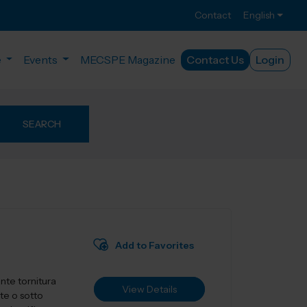
Contact
English
e
Events
MECSPE Magazine
Contact Us
Login
SEARCH
Add to Favorites
nte tornitura
View Details
te o sotto