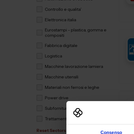
Controllo e qualita'
Elettronica italia
Eurostampi - plastica, gomma e
compositi
Fabbrica digitale
Logistica
Macchine lavorazione lamiera
Macchine utensili
Materiali non ferrosi e leghe
Power drive
Subfornitura meccanica
Trattamenti e finiture
Reset Sectors
Consenso