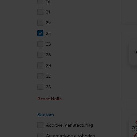
19
21
22
25
26
28
29
30
36
Reset Halls
Sectors
Additive manufacturing
Automazione e robotica