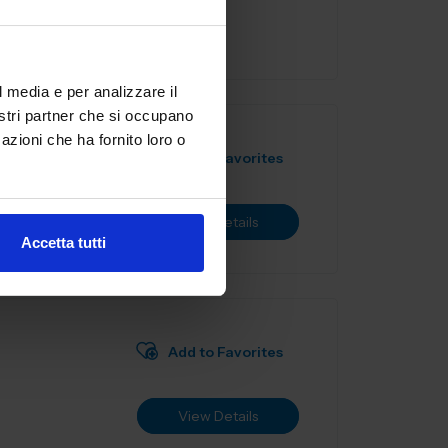
ia...
l media e per analizzare il
nostri partner che si occupano
azioni che ha fornito loro o
Add to Favorites
View Details
Accetta tutti
Add to Favorites
View Details