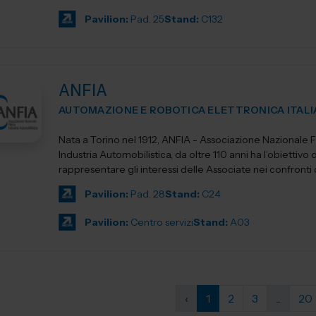
Pavilion:
Pad. 25
Stand:
C132
ANFIA
AUTOMAZIONE E ROBOTICA ELETTRONICA ITALI
Nata a Torino nel 1912, ANFIA - Associazione Nazionale Fi
Industria Automobilistica, da oltre 110 anni ha l’obiettivo d
rappresentare gli interessi delle Associate nei confronti del
Pavilion:
Pad. 28
Stand:
C24
Pavilion:
Centro servizi
Stand:
A03
‹
1
2
3
...
20