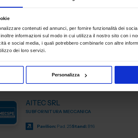
stampi, curiamo ogni fase della produzione e accompagn
Pavilion:
Pad. 25
Stand:
B108
ookie
nalizzare contenuti ed annunci, per fornire funzionalità dei socia
inoltre informazioni sul modo in cui utilizza il nostro sito con i 
AIROLDI METALLI SPA
icità e social media, i quali potrebbero combinarle con altre inform
lizzo dei loro servizi.
SUBFORNITURA MECCANICA
Pavilion:
Pad. 25
Stand:
B43
Personalizza
AITEC SRL
SUBFORNITURA MECCANICA
Pavilion:
Pad. 25
Stand:
B16