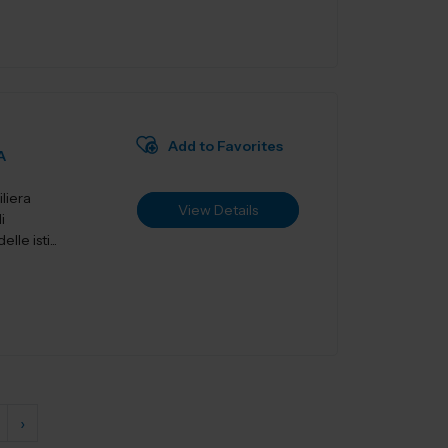
Add to Favorites
A
liera
View Details
i
le isti...
›