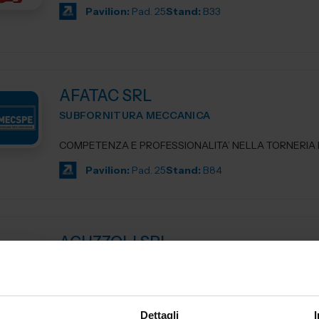
Pavilion:
Pad. 25
Stand:
B33
AFATAC SRL
SUBFORNITURA MECCANICA
COMPETENZA E PROFESSIONALITA’ NELLA TORNERIA D
Pavilion:
Pad. 25
Stand:
B84
AGUZZOLI SRL
SUBFORNITURA MECCANICA
Da oltre 40 anni, Aguzzoli srl è il partner tecnico per la r
di componenti in alluminio pressofuso. Progettiamo e c
Dettagli