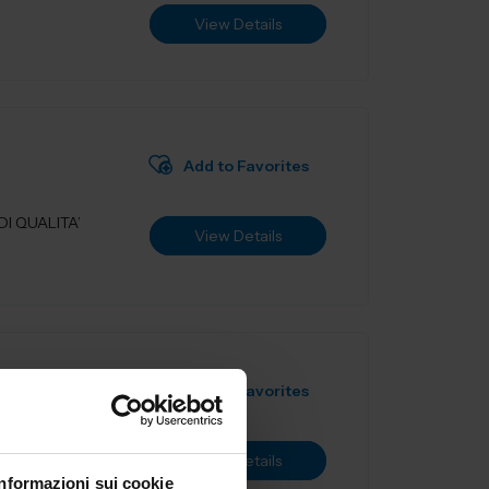
View Details
Add to Favorites
I QUALITA’
View Details
Add to Favorites
ealizzazione
View Details
ostruiamo
Informazioni sui cookie