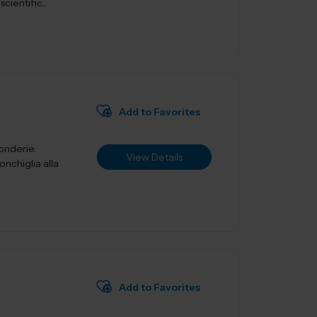
ientific...
Add to Favorites
fonderie.
View Details
onchiglia alla
Add to Favorites