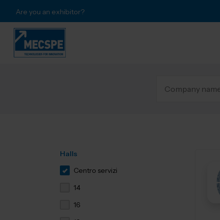
Are you an exhibitor?
Halls
Centro servizi
14
16