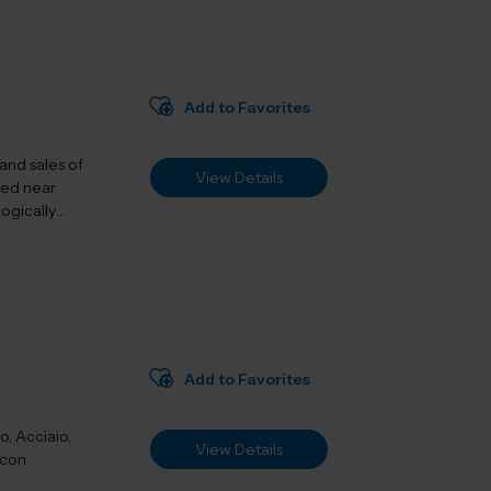
Add to Favorites
and sales of
View Details
ted near
ogically
Add to Favorites
o, Acciaio,
View Details
 con